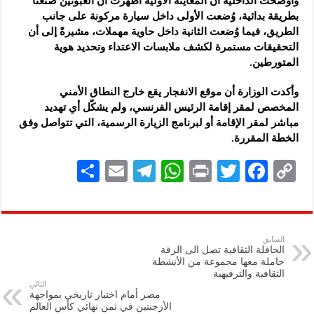
وأوضحت الداخلية أن المعاينة الأولية أظهرت أن العبوتين صُنعتا
بطريقة بدائية، وُضعت الأولى داخل سيارة مركونة على جانب
الطريق، فيما وُضعت الثانية داخل حاوية مهملات، مشيرةً إلى أن
التحقيقات مستمرة لكشف ملابسات الاعتداء وتحديد هوية
المتورطين.
وأكدت الوزارة أن موقع الانفجار يقع خارج النطاق الأمني
المخصص لمقر إقامة الرئيس الفرنسي، ولم يشكّل أي تهديد
مباشر لمقر الإقامة أو لبرنامج الزيارة الرسمية، التي تتواصل وفق
الخطة المقررة.
S
E
Te
W
P
T
F
C
h
m
le
h
ri
wi
ac
o
ar
ai
gr
at
nt
tt
eb
p
e
l
a
s
er
oo
y
السابق
الحافلة الثقافية تصل الى الرقة
m
A
k
Li
حاملة معها مجموعة من الأنشطة
الثقافية ‏والترفيهية
p
n
التالي
مصر أمام اختبار تاريخي بمواجهة
p
k
الأرجنتين في ثمن نهائي كأس العالم