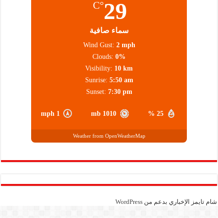
29
°C
سماء صافية
Wind Gust:
2 mph
Clouds:
0%
Visibility:
10 km
Sunrise:
5:50 am
Sunset:
7:30 pm
1 mph
1010 mb
25 %
Weather from OpenWeatherMap
شام تايمز الإخباري بدعم من
WordPress