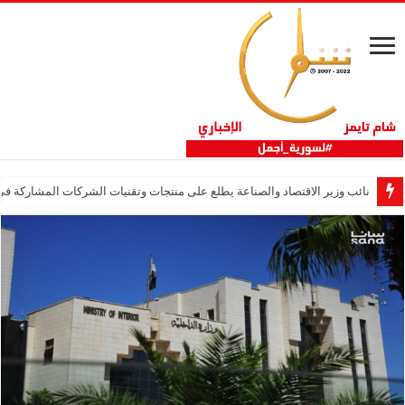
نائب وزير الاقتصاد والصناعة يطلع على منتجات وتقنيات الشركات المشاركة في “ثلاثية 