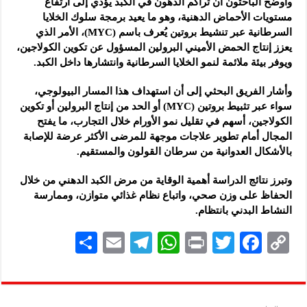
وأوضح الباحثون أن تراكم الدهون في الكبد يؤدي إلى ارتفاع
مستويات الأحماض الدهنية، وهو ما يعيد برمجة سلوك الخلايا
السرطانية عبر تنشيط بروتين يُعرف باسم (MYC)، الأمر الذي
يعزز إنتاج الحمض الأميني البرولين المسؤول عن تكوين الكولاجين،
ويوفر بيئة ملائمة لنمو الخلايا السرطانية وانتشارها داخل الكبد.
وأشار الفريق البحثي إلى أن استهداف هذا المسار البيولوجي،
سواء عبر تثبيط بروتين (MYC) أو الحد من إنتاج البرولين أو تكوين
الكولاجين، أسهم في تقليل نمو الأورام خلال التجارب، ما يفتح
المجال أمام تطوير علاجات موجهة للمرضى الأكثر عرضة للإصابة
بالأشكال العدوانية من سرطان القولون والمستقيم.
وتبرز نتائج الدراسة أهمية الوقاية من مرض الكبد الدهني من خلال
الحفاظ على وزن صحي، واتباع نظام غذائي متوازن، وممارسة
النشاط البدني بانتظام.
S
E
Te
W
P
T
F
C
h
m
le
h
ri
wi
ac
o
ar
ai
gr
at
nt
tt
eb
p