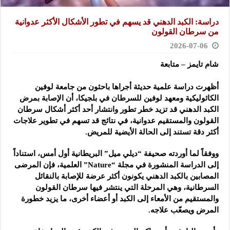
دراسة: الكبد الدهني قد يسهم في تطور الأشكال الأكثر عدوانية
من سرطان القولون
2026-07-06
شام تايمز – متابعة
أظهرت دراسة علمية حديثة أجراها باحثون من جامعة لوفين
الكاثوليكية ومعهد لوفين للسرطان في بلجيكا، أن الإصابة بمرض
الكبد الدهني قد تزيد خطر تطور وانتشار أحد أكثر أشكال سرطان
القولون والمستقيم عدوانية، في نتائج قد تسهم في تطوير علاجات
أكثر دقة تستند إلى الحالة الأيضية للمريض.
ووفقاً لما أوردته صحيفة “ديلي ميل” البريطانية أول أمس، استناداً
إلى الدراسة المنشورة في مجلة “Nature” العلمية، فإن المرضى
المصابين بالكبد الدهني يكونون أكثر عرضة للإصابة بالنقائل
السرطانية، وهي المرحلة التي ينتشر فيها سرطان القولون
والمستقيم من الأمعاء إلى الكبد أو أعضاء أخرى، ما يزيد خطورة
المرض ويصعّب علاجه.