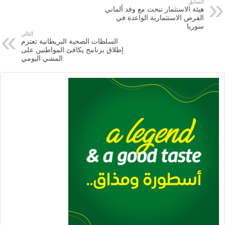
e
l
a
s
er
oo
y
السابق
هيئة الاستثمار تبحث مع وفد ألماني
m
A
k
Li
الفرص الاستثمارية الواعدة في
سوريا
p
n
التالي
السلطات الصحية البريطانية تعتزم
p
k
إطلاق برنامج يكافئ المواطنين على
المشي اليومي