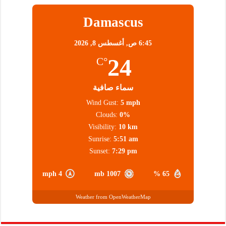
Damascus
6:45 ص,
أغسطس 8, 2026
24
°C
سماء صافية
Wind Gust:
5 mph
Clouds:
0%
Visibility:
10 km
Sunrise:
5:51 am
Sunset:
7:29 pm
4 mph
1007 mb
65 %
Weather from OpenWeatherMap