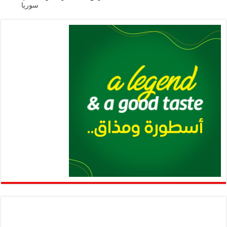
p
k
سوريا