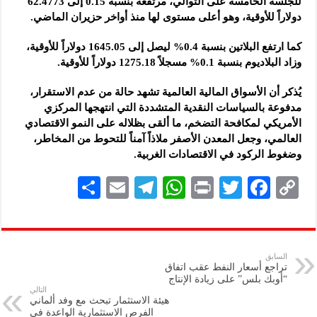
للجلسة الخامسة على التوالي، مرتفعة بنسبة 0.15 إلى ‌‏62.4773
دولاراً للأوقية، وهو أعلى مستوى لها منذ أواخر حزيران الماضي‎.‎
كما ارتفع البلاتين بنسبة 0.4% ليصل إلى 1645.05 دولاراً للأوقية،
وزاد البلاديوم بنسبة 0.1% مسجلاً ‌‏1275.18 دولاراً للأوقية‎.‎
يُذكر أن الأسواق المالية العالمية تشهد حالة من عدم الاستقرار،
مدفوعة بالسياسات النقدية المتشددة التي انتهجها المركزي
‏الأمريكي لمكافحة التضخم، ما ألقى بظلاله على النمو الاقتصادي
العالمي، وجعل المعدن الأصفر ملاذاً آمناً للتحوط من ‏المخاطر،
وضغوط الركود في الاقتصادات الغربية‎.‎
S
E
Te
W
P
T
F
C
h
m
le
h
ri
wi
ac
o
ar
ai
gr
at
nt
tt
eb
p
e
l
a
s
er
oo
y
السابق
تراجع أسعار النفط عقب اتفاق
m
A
k
Li
“أوبك بلس” على زيادة الإنتاج
التالي
p
n
هيئة الاستثمار تبحث مع وفد ألماني
الفرص الاستثمارية الواعدة في