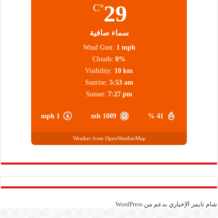
29
°C
سماء صافية
Wind Gust:
1 mph
Clouds:
0%
Visibility:
10 km
Sunrise:
5:53 am
Sunset:
7:27 pm
1 mph
1009 mb
41 %
Weather from OpenWeatherMap
شام تايمز الإخباري بدعم من
WordPress