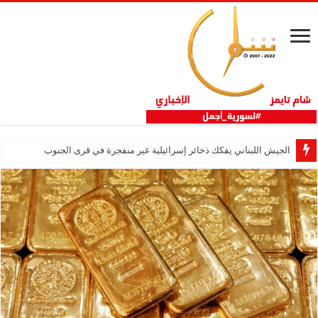
الجيش اللبناني يفكك ذخائر إسرائيلية غير منفجرة في قرى الجنوب