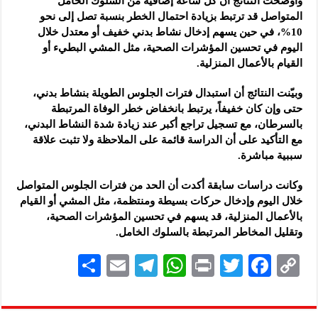
وأوضحت النتائج أن كل ساعة إضافية من السلوك الخامل
المتواصل قد ترتبط بزيادة احتمال الخطر بنسبة تصل إلى نحو
10%، في حين يسهم إدخال نشاط بدني خفيف أو معتدل خلال
اليوم في تحسين المؤشرات الصحية، مثل المشي البطيء أو
القيام بالأعمال المنزلية.
وبيّنت النتائج أن استبدال فترات الجلوس الطويلة بنشاط بدني،
حتى وإن كان خفيفاً، يرتبط بانخفاض خطر الوفاة المرتبطة
بالسرطان، مع تسجيل تراجع أكبر عند زيادة شدة النشاط البدني،
مع التأكيد على أن الدراسة قائمة على الملاحظة ولا تثبت علاقة
سببية مباشرة.
وكانت دراسات سابقة أكدت أن الحد من فترات الجلوس المتواصل
خلال اليوم وإدخال حركات بسيطة ومنتظمة، مثل المشي أو القيام
بالأعمال المنزلية، قد يسهم في تحسين المؤشرات الصحية،
وتقليل المخاطر المرتبطة بالسلوك الخامل.
S
E
Te
W
P
T
F
C
h
m
le
h
ri
wi
ac
o
ar
ai
gr
at
nt
tt
eb
p