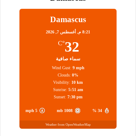
Damascus
8:21 م,
أغسطس 7, 2026
32
°C
سماء صافية
Wind Gust:
9 mph
Clouds:
0%
Visibility:
10 km
Sunrise:
5:51 am
Sunset:
7:30 pm
5 mph
1008 mb
34 %
Weather from OpenWeatherMap