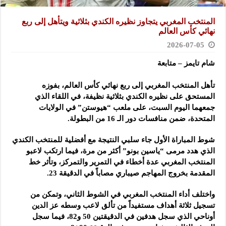
المنتخب المغربي يتجاوز نظيره الكندي بثلاثية ويتأهل إلى ربع
نهائي كأس العالم
2026-07-05
شام تايمز – متابعة
تأهل المنتخب المغربي إلى ربع نهائي كأس العالم، بفوزه
المستحق على نظيره الكندي بثلاثية نظيفة، في اللقاء الذي
جمعهما اليوم السبت، على ملعب “هيوستن” في الولايات
المتحدة، ضمن منافسات دور الـ 16 من البطولة.
شوط المباراة الأول جاء سلبي النتيجة مع أفضلية للمنتخب الكندي
الذي هدد مرمى “ياسين بونو” أكثر من مرة، فيما ارتكب لاعبو
المنتخب المغربي عدة أخطاء في التمرير والتمركز، وتأثر خط
المقدمة بخروج المهاجم صيباري مصاباً في الدقيقة 23.
واختلف أداء المنتخب المغربي في الشوط الثاني، وتمكن من
تسجيل ثلاثة أهداف مستفيداً من تألق لاعب وسطه عز الدين
أوناحي الذي سجل هدفين في الدقيقتين 50 و82، فيما سجل