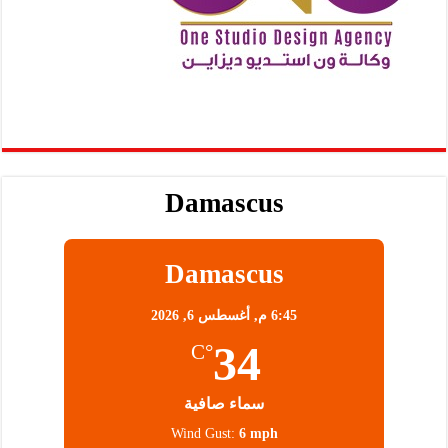
Damascus
Damascus
6:45 م,
أغسطس 6, 2026
34
°C
سماء صافية
Wind Gust:
6 mph