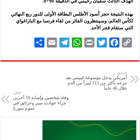
الهدف الثالث سفيان رحيمي في الدقيقة 90+8.
بهذه النتيجة حجز أسود الأطلس البطاقة الأولى للدور ربع النهائي
لكأس العالم، وسينتظرون الفائز من لقاء فرنسا مع الباراغواي
التي ستقام فجر الأحد.
S
E
Te
W
P
T
F
C
h
m
le
h
ri
wi
ac
o
ar
ai
gr
at
nt
tt
eb
p
e
l
a
s
er
oo
y
السابق
أمريكي يدخل موسوعة غينيس بعد
m
A
k
Li
تبرعه بأكثر من 113 ليتراً من الدم
خلال 46 عاماً
p
n
التالي
وفاة شخصين وإصابة 19 آخرين
p
k
جراء حوادث سير ‏وحرائق في
عموم سوريا