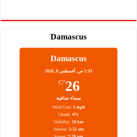
Damascus
Damascus
1:33 ص,
أغسطس 8, 2026
26
°C
سماء صافية
Wind Gust:
1 mph
Clouds:
0%
Visibility:
10 km
Sunrise:
5:51 am
Sunset:
7:29 pm