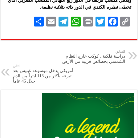
ويلاقي منتخب فرنسا في الدور ربع النهائي المنتخب المغربي الذي
تخطى نظيره الكندي ‏في الدور ذاته بثلاثية نظيفة.‏
S
E
Te
W
P
T
F
C
h
m
le
h
ri
wi
ac
o
ar
ai
gr
at
nt
tt
eb
p
e
l
a
s
er
oo
y
السابق
دراسة فلكية.. كوكب خارج النظام
m
A
k
Li
الشمسي بخصائص قريبة من الأرض
التالي
p
n
أمريكي يدخل موسوعة غينيس بعد
تبرعه بأكثر من 113 ليتراً من الدم
p
k
خلال 46 عاماً