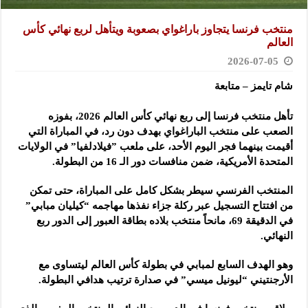
منتخب فرنسا يتجاوز باراغواي بصعوبة ويتأهل لربع نهائي كأس
العالم
2026-07-05
شام تايمز – متابعة
تأهل منتخب فرنسا إلى ربع نهائي كأس العالم 2026، بفوزه
الصعب على منتخب ‏الباراغواي بهدف دون رد، في المباراة التي
أقيمت بينهما فجر اليوم الأحد، على ملعب ‌‏”فيلادلفيا” في الولايات
المتحدة الأمريكية، ضمن منافسات دور الـ 16 من البطولة.‏
المنتخب الفرنسي سيطر بشكل كامل على المباراة، حتى تمكن
من افتتاح التسجيل عبر ‏ركلة جزاء نفذها مهاجمه “كيليان مبابي”
في الدقيقة 69، مانحاً منتخب بلاده بطاقة العبور ‏إلى الدور ربع
النهائي.‏
وهو الهدف السابع لمبابي في بطولة كأس العالم ليتساوى مع
الأرجنتيني “ليونيل ميسي” في ‏صدارة ترتيب هدافي البطولة.‏