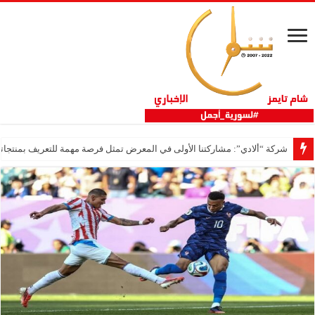
شركة “ألادي”: مشاركتنا الأولى في المعرض تمثل فرصة مهمة للتعريف بمنتجاتنا