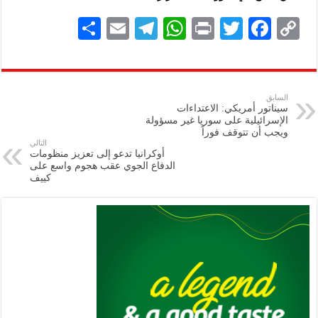
S
E
Te
W
P
T
F
C
h
m
le
h
ri
wi
ac
o
ar
ai
gr
at
nt
tt
eb
p
e
l
a
s
er
oo
y
السابق
سيناتور أمريكي: الاعتداءات
m
A
k
Li
الإسرائيلية على سوريا غير مسؤولة
ويجب أن تتوقف فوراً
p
n
التالي
أوكرانيا تدعو إلى تعزيز منظومات
p
k
الدفاع الجوي عقب هجوم واسع على
كييف