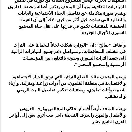
التسهيلات اللازمة لإنجاز المشروع انطلاقاً من دورها في تمكين
المبادرات الثقافية، مبيناً أن المتحف يعكس أصالة منطقة القلمون
ويقدم صورة متكاملة عن تفاصيل الحياة الاجتماعية والعادات
والتقاليد التي سادت قبل أكثر من قرن، لافتاً إلى أن القيمة
الحقيقية للمقتنيات تكمن في قدرتها على نقل حياة المجتمع
السوري للأجيال الجديدة.
وأضاف “صالح”: إن “الوزارة شكلت لجاناً للحفاظ على التراث
في مختلف المحافظات، وستواصل دعم جميع المبادرات الرامية
إلى حفظ التراث السوري وصونه بالتعاون بين المؤسسات
الرسمية والمجتمع المحلي”.
ويضم المتحف مئات القطع التراثية التي توثق الحياة الاجتماعية
والاقتصادية في منطقة القلمون، من أدوات زراعية ومنزلية، وأزياء
شعبية، وأثاث تقليدي، ومقتنيات تعكس تفاصيل البيت الريفي
والدمشقي.
ويضم المتحف أيضاً أقسام تحاكي المجالس وغرف العروس
والأطفال والمهن والحرف القديمة داخل بيت أثري يعود إلى أواخر
القرن التاسع عشر.