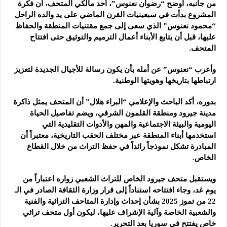
من جانبه، أوضح “رضوان نعنوس”، أحد مالكي المتحف، أن فكرة
المشروع بدأت في سبعينيات القرن الماضي على يد والده الراحل
“محمود نعنوس” الذي سعى إلى جمع مقتنيات المنطقة والحفاظ
عليها، قبل أن يتابع الأبناء أعمال الترميم والتوثيق حتى افتتاح
المتحف.
وأعرب “نعنوس” عن أمله بأن يكون رسالة للأجيال الجديدة لتعزيز
ارتباطها بتاريخها وهويتها الوطنية.
بدوره، أكد الباحث والإعلامي “البراء هلال” أن المتحف يمثل ذاكرة
مدينة جيرود ومنطقة القلمون الشرقي، ويضم تفاصيل الحياة
اليومية والبيئة الاجتماعية والمهن والأدوات التقليدية التي
استخدمها أبناء المنطقة عبر مختلف الحقب التاريخية، معتبراً أن
المبادرة تشكل نموذجاً رائداً في حفظ التراث من خلال القطاع
الخاص.
ويستقبل متحف جيرود الخاص للتراث الشعبي زواره اعتباراً من
يوم غد، وجاء افتتاحه استناداً إلى قرار وزارة الثقافة الصادر في الـ
22 من تموز 2025 بشأن إحداث وإدارة المتاحف التراثية والفنية
والشعبية الخاصة وآلية الإشراف عليها، ليكون أول متحف تراثي
خاص يفتتح في سوريا بعد التحرير.