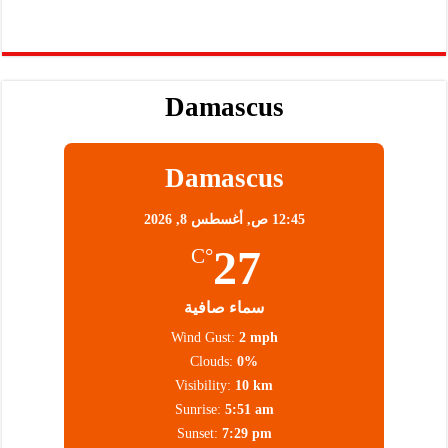
Damascus
Damascus
12:45 ص,
أغسطس 8, 2026
27
°C
سماء صافية
Wind Gust:
2 mph
Clouds:
0%
Visibility:
10 km
Sunrise:
5:51 am
Sunset:
7:29 pm