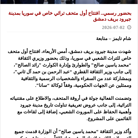
بحضور رسمي.. افتتاح أول متحف تراثي خاص في سوريا بمدينة
جيرود بريف ‏دمشق
2026-07-02
شام تايمز – متابعة
شهدت مدينة جيرود بريف دمشق، أمس الأربعاء، افتتاح أول متحف
خاص للتراث الشعبي ‌‏في سوريا، وذلك بحضور وزيري الثقافة
“محمد ياسين صالح” والطوارئ وإدارة الكوارث ‌”‏رائد الصالح”،
إلى جانب وزير الثقافة القطري “عبد الرحمن بن حمد آل ثاني”،
وبمشاركة ‌‏عدد من السفراء والشخصيات الرسمية والثقافية
وممثلين عن الجهات الحكومية، وفقاً لوكالة “سانا”.
وتضمنت الفعالية جولة في أروقة المتحف، والاطلاع على مقتنياته
التراثية، إلى جانب عروض تعريفية تناولت تاريخ مدينة جيرود
وأهمية الحفاظ على الموروث الشعبي، إضافة إلى لقاءات مع
القائمين على المشروع.
وأكد وزير الثقافة “محمد ياسين صالح” أن الوزارة قدمت جميع