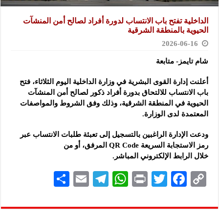
الداخلية تفتح باب الانتساب لدورة أفراد لصالح أمن المنشآت
الحيوية بالمنطقة الشرقية
2026-06-16
شام تايمز- متابعة
أعلنت إدارة القوى البشرية في وزارة الداخلية اليوم الثلاثاء، فتح
باب الانتساب للالتحاق ‏بدورة أفراد ذكور لصالح أمن المنشآت
الحيوية في المنطقة الشرقية، وذلك وفق الشروط ‏والمواصفات
المعتمدة لدى الوزارة.‏
ودعت الإدارة الراغبين بالتسجيل إلى تعبئة طلبات الانتساب عبر
رمز الاستجابة السريعة ‌‏QR Code‏ المرفق، أو من
خلال الرابط الإلكتروني المباشر.
S
E
Te
W
P
T
F
C
h
m
le
h
ri
wi
ac
o
ar
ai
gr
at
nt
tt
eb
p