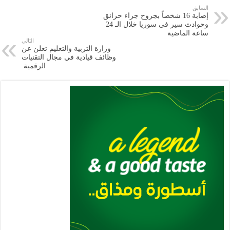
e
l
a
s
er
oo
y
السابق
إصابة 16 شخصاً بجروح جراء حرائق
m
A
k
Li
وحوادث سير في سوريا خلال الـ 24
ساعة ‏الماضية
p
n
التالي
وزارة التربية والتعليم تعلن عن
p
k
وظائف قيادية في مجال التقنيات
الرقمية ‏