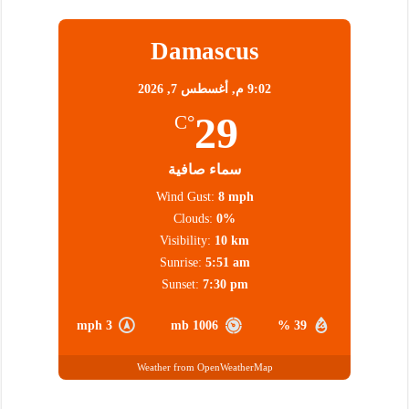
Damascus
9:02 م,
أغسطس 7, 2026
29
°C
سماء صافية
Wind Gust:
8 mph
Clouds:
0%
Visibility:
10 km
Sunrise:
5:51 am
Sunset:
7:30 pm
3 mph
1006 mb
39 %
Weather from OpenWeatherMap