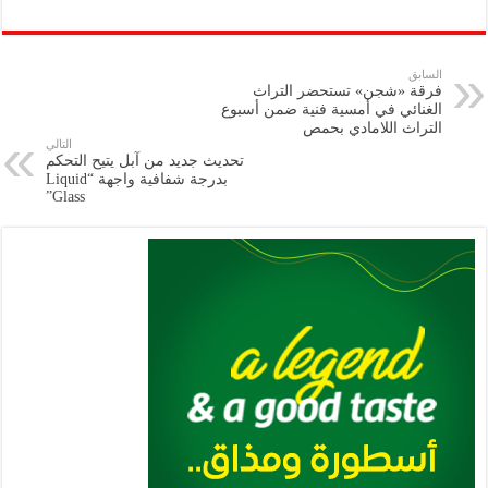
h
m
le
h
ri
wi
ac
o
ar
ai
gr
at
nt
tt
eb
p
e
l
a
s
er
oo
y
السابق
فرقة «شجن» تستحضر التراث
m
A
k
Li
الغنائي في أمسية فنية ضمن أسبوع
التراث اللامادي بحمص
p
n
التالي
تحديث جديد من آبل يتيح التحكم
p
k
بدرجة شفافية واجهة “Liquid
Glass”