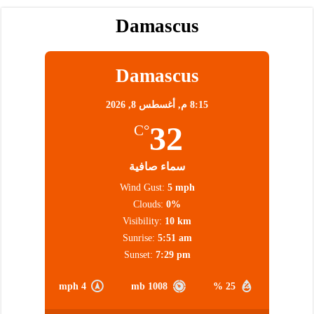
Damascus
Damascus
8:15 م,
أغسطس 8, 2026
32
°C
سماء صافية
Wind Gust:
5 mph
Clouds:
0%
Visibility:
10 km
Sunrise:
5:51 am
Sunset:
7:29 pm
4 mph
1008 mb
25 %