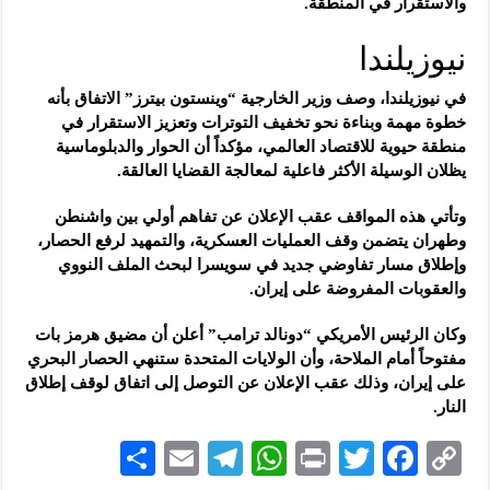
والاستقرار في المنطقة.
نيوزيلندا
في نيوزيلندا، وصف وزير الخارجية “وينستون بيترز” الاتفاق بأنه
خطوة مهمة وبناءة نحو تخفيف التوترات وتعزيز الاستقرار في
منطقة حيوية للاقتصاد العالمي، مؤكداً أن الحوار والدبلوماسية
يظلان الوسيلة الأكثر فاعلية لمعالجة القضايا العالقة.
وتأتي هذه المواقف عقب الإعلان عن تفاهم أولي بين واشنطن
وطهران يتضمن وقف العمليات العسكرية، والتمهيد لرفع الحصار،
وإطلاق مسار تفاوضي جديد في سويسرا لبحث الملف النووي
والعقوبات المفروضة على إيران.
وكان الرئيس الأمريكي “دونالد ترامب” أعلن أن مضيق هرمز بات
مفتوحاً أمام الملاحة، وأن الولايات المتحدة ستنهي الحصار البحري
على إيران، وذلك عقب الإعلان عن التوصل إلى اتفاق لوقف إطلاق
النار.
S
E
Te
W
P
T
F
C