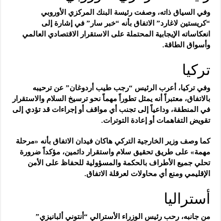
وفي السياق ذاته، وصفت رئيسة البنك المركزي الأوروبي
“كريستين لاغارد” الاتفاق بأنه “خبر سار” في إشارة إلى
انعكاساته الإيجابية المحتملة على الاستقرار الاقتصادي العالمي
وأسواق الطاقة.
تركيا
وفي تركيا، أعرب الرئيس “رجب طيب أردوغان” عن ترحيبه
بالاتفاق، معتبراً أنه يمثل تطوراً مهماً نحو ترسيخ السلام والاستقرار
في المنطقة، وداعياً إلى تجنب أي مواقف أو إجراءات قد تؤدي إلى
تقويض التفاهمات أو إعادة التوترات.
كما وصف وزير الخارجية التركي هاكان فيدان الاتفاق بأنه «مرحلة
مهمة» على طريق تحقيق سلام واستقرار دائمين، مؤكداً ضرورة
تحلي جميع الأطراف بالحكمة والمسؤولية للحفاظ على الأمن
الإقليمي ومنع أي محاولات لعرقلة الاتفاق.
أستراليا
من جانبه، رحب رئيس الوزراء الأسترالي “أنتوني ألبانيزي”