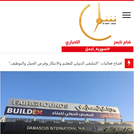
افتتاح فعاليات “الملتقى الدولي للتعليم والابتكار وفرص العمل والتوظيف”