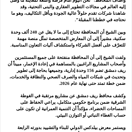
وأضاف المحافظ: “نحن اليوم أمام فرصة واسعة لمعاينة ما وصل
إليه العالم ‏في مجالات التطوير العقاري والبنى التحتية، وقد
شاهدنا شركات تقدم حلولاً ‏عالية الجودة وبأقل التكاليف، وهو ما
نحتاجه في خططنا المقبلة”.
وبين الشيخ أن المحافظة تحتاج إلى ما لا يقل عن 240 ألف وحدة
سكنية، ‏مشيراً إلى أن المعارض المتخصصة تمثّل منصة مهمة
للتعرّف على أفضل ‏الشركاء واستكشاف آليات التعاون المناسبة.‏
ولفت الشيخ إلى أن المحافظة منفتحة على جميع المستثمرين
وأصحاب ‏المشاريع الراغبين بالمساهمة في إعادة الإعمار، مبيناً أن
ريف دمشق تضم ‌‏156 وحدة إدارية، وجميعها بحاجة إلى تطوير
وتحديث في شبكات المياه ‏والصرف الصحي والنظافة والخدمات،
ضمن خطة تمتد حتى نهاية عام ‌‏2026.‏
وكشف محافظ ريف دمشق عن مشاريع مرتقبة في الغوطة
الشرقية ضمن ‏برنامج حكومي متكامل، يراعي الحفاظ على
المساحات الخضراء، مؤكداً أن ‏التنمية العمرانية لن تكون على
حساب الغطاء النباتي أو التوازن البيئي.‏
ويستمر معرض بيلدكس الدولي للبناء والتشييد بدورته الرابعة