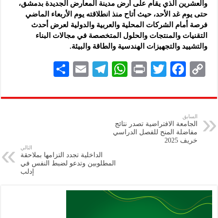
‏والعشرين الذي يقام على أرض مدينة المعارض الجديدة بدمشق،
حتى يوم ‏غد الأحد، حيث أتاح منذ انطلاقته يوم الأربعاء الماضي
فرصة أمام ‏الشركات المحلية والعربية ‏والدولية لعرض أحدث
التقنيات والمنتجات ‏والحلول ‏المتخصصة في مجالات البناء
والتشييد والتجهيزات الهندسية ‌‏والطاقة والبيئة.‏
S
E
Te
W
P
T
F
C
h
m
le
h
ri
wi
ac
o
ar
ai
gr
at
nt
tt
eb
p
e
l
a
s
er
oo
y
السابق
الجامعة الافتراضية تصدر نتائج
m
A
k
Li
مفاضلة المنح للفصل ‏الدراسي
خريف 2025‏
p
n
التالي
الداخلية تجدد التزامها بملاحقة
p
k
المطلوبين وتدعو لضبط النفس في
إدلب