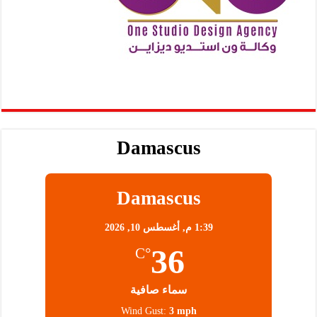
Damascus
Damascus
1:39 م,
أغسطس 10, 2026
36
°C
سماء صافية
Wind Gust:
3 mph