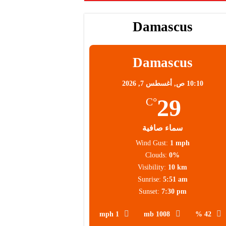
Damascus
محلية
Damascus
10:10 ص,
أغسطس 7, 2026
29
°C
سماء صافية
Wind Gust:
1 mph
Clouds:
0%
Visibility:
10 km
Sunrise:
5:51 am
Sunset:
7:30 pm
1 mph
1008 mb
42 %