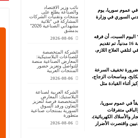
معارض التخصصية تبرز إمكانيات الصناعة المحلية وتدعم مرحلة إعادة الإعمار
نائب وزير الاقتصاد
ر في عموم ‏سوريا، يوم
والصناعة يطلع على
عرض منصة لتعزيز الشراكات ودعم الصناعات البلاستيكية السورية
منتجات وتقنيات الشركات
ني ‏السوري ‏في وزارة
المشاركة في “ثلاثية
ن”: المعارض المتخصصة تساهم في دعم الصناعة السورية وتعزيز حضور المنتجات ال
مشهداني الصناعية 2026”
بدمشق
 اليوم السبت، أن فرقه
2026-08-06
‏استجابت لـ 15 حادث سير أسفرت عن إصابة 16 مدنياً، ‏تم ‏تقديم
 لتلقي العلاج ‏اللازم،
الشركة المتخصصة
للصناعات البلاستيكية:
المعارض الصناعية منصة
للتواصل وتعزيز حضور
 بضرورة تخفيف ‏السرعة
المنتجات العربية
كابح، ‌‏وماسحات الزجاج،
2026-08-06
ز أثناء القيادة مثل
الشركة العربية لصناعة
البلاستيك: المعارض
المتخصصة فرصة لتعزيز
ابت فرق الدفاع المدني لـ 165حريقاً في عموم سوريا،
التعاون ورفد السوق
 والباقي ‏متفرقات
السورية بمنتجات صناعية
متطورة
ر والأسلاك ‏الكهربائية)،
2026-08-06
دنيين واقتصرت الأضرار