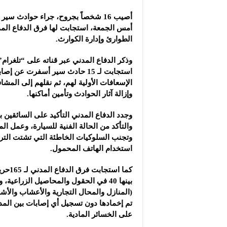
شركة “سوريا بلاست”: ال
أصيب 16 شخصاً بجروح، جراء حوادث سي
شركة “كاربوباتش”: الم
أمس الجمعة، استجابت لها فرق الدفاع المد
شركة “جالكسي أوتوميش
الطوارئ وإدارة الكوارث‎.‎
وذكر الدفاع المدني عبر قناته على “تلغرام”
الإسعافات الأولية لهم، ثم نقلهم إلى المشافي
وإزالة آثار الحوادث وتأمين أماكنها‎.‎
وجدد الدفاع المدني التأكيد على السائقين
والتأكد من الحالة الفنية للسيارة، وعمل الم
وتجنب السلوكيات الخاطئة التي تشتت ‏التركي
استخدام الهاتف المحمول‎.‎
كما استج
‏بينها 40 في الحقول والمحاصيل الزراعية،
‌‏(المنازل والمحال التجارية والأعشاب والأشجا
تم إخمادها دون تسجيل أي إصابات ‏بين ‏الم
على الخسائر المادية‎.‎