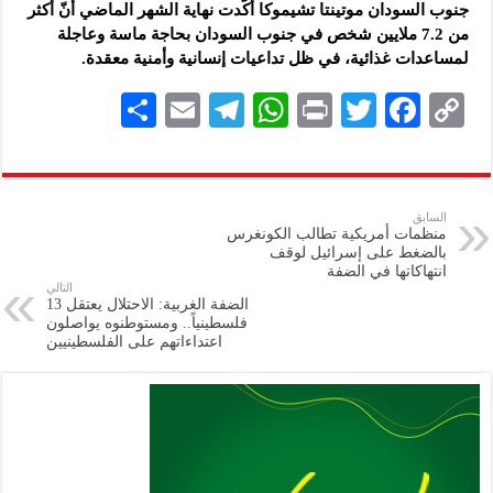
جنوب السودان موتينتا ‏تشيموكا أكّدت نهاية الشهر الماضي أنّ أكثر
من 7.2 ملايين شخص في جنوب ‏السودان بحاجة ماسة وعاجلة
لمساعدات غذائية، في ظل تداعيات إنسانية وأمنية معقدة‌‏.‏
S
E
Te
W
P
T
F
C
h
m
le
h
ri
wi
ac
o
ar
ai
gr
at
nt
tt
eb
p
e
l
a
s
er
oo
y
السابق
منظمات أمريكية تطالب الكونغرس
m
A
k
Li
بالضغط على إسرائيل لوقف
انتهاكاتها في الضفة
p
n
التالي
الضفة الغربية: الاحتلال يعتقل 13
p
k
فلسطينياً.. ومستوطنوه يواصلون
اعتداءاتهم على الفلسطينيين