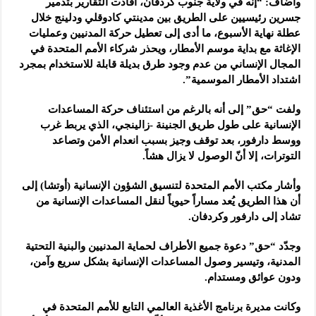
وأضاف: “إنه في ولاية جنوب كردفان، أفادت التقارير بتدمير
جسرين رئيسيين على الطريق ‏بين مدينتي كادوقلي ودلينج خلال
عطلة نهاية الأسبوع، ما أدى إلى تعطيل حركة ‏المدنيين وعمليات
الإغاثة مع بداية موسم الأمطار، ويحذر شركاء الأمم المتحدة في
‏المجال الإنساني من عدم وجود طرق بديلة قابلة للاستخدام بمجرد
اشتداد الأمطار ‏الموسمية”.‏
ولفت “حق” إلى أنه بالرغم من استئناف حركة المساعدات
الإنسانية على طول طريق ‏الجنينة -زالينجي، الذي يربط غرب
ووسط دارفور، بعد توقف وجيز بسبب انعدام الأمن ‏وتصاعد
التوترات، إلا أنّ الوصول لا يزال هشاً. ‏
وأشار مكتب الأمم المتحدة لتنسيق الشؤون الإنسانية (أوتشا) إلى
أن هذا الطريق يُعد ‏مساراً حيوياً لنقل المساعدات الإنسانية من
تشاد إلى دارفور وكردفان.‏
وجدّد “حق” دعوة جميع الأطراف لحماية المدنيين والبنية التحتية
المدنية، وتيسير وصول ‏المساعدات الإنسانية بشكل سريع وآمن،
ودون عوائق ومستدام.‏
وكانت مديرة برنامج الأغذية العالمي التابع للأمم المتحدة في