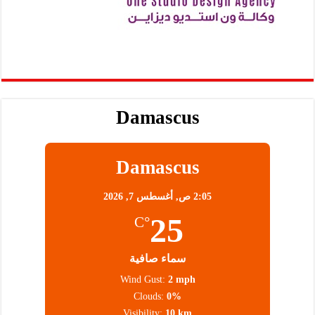
Damascus
Damascus
2:05 ص,
أغسطس 7, 2026
25
°C
سماء صافية
Wind Gust:
2 mph
Clouds:
0%
Visibility:
10 km