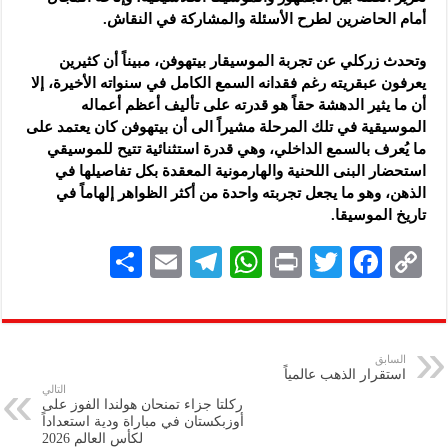
أمام الحاضرين لطرح الأسئلة والمشاركة في النقاش.
وتحدث زركلي عن تجربة الموسيقار بيتهوفن، مبيناً أن كثيرين
يعرفون عبقريته رغم فقدانه السمع الكامل في سنواته الأخيرة، إلا
أن ما يثير الدهشة حقاً هو قدرته على تأليف أعظم أعماله
الموسيقية في تلك المرحلة مشيراً الى أن بيتهوفن كان يعتمد على
ما يُعرف بالسمع الداخلي، وهي قدرة استثنائية تتيح للموسيقي
استحضار البنى اللحنية والهارمونية المعقدة بكل تفاصيلها في
الذهن، وهو ما يجعل تجربته واحدة من أكثر الظواهر إلهاماً في
تاريخ الموسيقا.
S
E
Te
W
P
T
F
C
h
m
le
h
ri
wi
ac
o
ar
ai
gr
at
nt
tt
eb
p
e
l
a
s
er
oo
y
السابق
استقرار الذهب عالمياً
m
A
k
Li
التالي
ركلتا جزاء تمنحان هولندا الفوز على
p
n
أوزبكستان في مباراة ودية استعداداً
لكأس العالم 2026