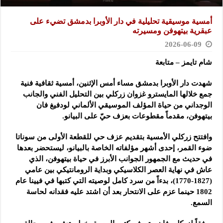
أمسية موسيقية تحليلية في دار الأوبرا بدمشق تضيء على
عبقرية بيتهوفن ومسيرته
2026-06-09
شام تايمز – متابعة
شهدت دار الأوبرا بدمشق مساء أمس الإثنين، أمسية ثقافية فنية
جمع خلالها المايسترو غزوان زركلي بين التحليل الفني والجانب
الوجداني من حياة المؤلف الموسيقي الألماني لودفيغ فان
بيتهوفن، مقدماً مقطوعات بعزف حيّ على البيانو.
وافتتح زركلي الأمسية بتقديم عزف حي للقطعة الأولى من سوناتا
ضوء القمر، إحدى أشهر مؤلفاته الخاصة بالبيانو، ليستحضر بعدها
في حديث مع الجمهور الجوانب الأبرز في حياة بيتهوفن، الذي
عاش في نهاية العصر الكلاسيكي وبداية الرومانتيكي بين عامي
(1827-1770)، بدءاً من سرد كامل لوصيته التي كتبها في فيينا عام
1802 حينما عزم على الانتحار بعد أن اشتد عليه فقدانه لحاسة
السمع.