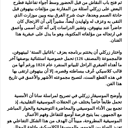
ثم فتح باب النقاش من قبل الحضور وسط أجواء تفاعلية فطرح
البعض على زركلي أسئلة من المقارنة بين مؤلفات بيتهوفن قبل
حادثة الصمم وبعدها، حيث شرح الفرق بينه وبين موزارت الذي
التقى به وعزف له ولهايدن أيضاً، مشيراً إلى أن الارتجال كان
حاضراً عند بيتهوفن، وتشير الدراسات إلى أنه كان أسمى وأعمق
في ارتجاله من مؤلفاته المكتوبة، وهو ما يدل على عبقرية هذا
الفنان.
واختار زركلي أن يختتم برنامجه بعزف ‘باغاتيل الستة’ لبيتهوفن،
فالمجموعة (المصنف 126) تحمل خصوصية استثنائية بوصفها آخر
ما أهداه العبقري الراحل للبيانو المنفرد عام 1824 ورغم أنها من
قالب كلاسيكي عُرف ببساطته وقصره، إلا أن بيتهوفن ارتقى بها
في هذه القطع الست، لتصبح مجموعته الأشهر والأعمق في تاريخ
هذا الفن.
وأوضح الموسيقار زركلي في تصريح لمراسلة سانا أن الأمسية
تحمل طابعاً خاصاً يختلف عن الحفلات الموسيقية التقليدية، إذ
تجمع بين الأداء الموسيقي والمحاضرة التوضيحية والحوار المباشر
مع الجمهور، بما يتيح فرصة أوسع للتفاعل وفهم الأعمال
الموسيقية المطروحة، مبيناً أن الهدف من هذا الشكل التفاعلي هو
تعزيز الصلة بين الجمهور والموسيقا الكلاسيكية، وإتاحة المجال