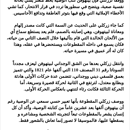
ووفقاً لزركلي فإن بيتهوفن كتب الوصية بخط متعثر يشي بحالة
نفسية صعبة، ويتضح في سطورها تردد في قرار الانتحار، كما تشي
الأخطاء الإملائية التي وقع فيها بتوتر العاطفة وتدافع الأحاسيس.
كما جاء زركلي على الحديث عن السمة التي كانت مصدر إلهام
ومعاناة لبيتهوفن، وهي إصابته بالصمم، فلم يعد يستطع سماع أي
من الألحان الخالدة التي قام بتأليفها خلال النصف الثاني من حياته،
فكان يسمع في داخله المقطوعات ويستحضرها في عقله، وهذا
كان له أثر عميق في مسيرة حياته.
وانتقل زركلي بعدها من الشق الوجداني لبيتهوفن ليعزف مجدداً
السوناتا رقم 31 المصنف 110 التي ألفها عام 1821 والتي تتميز
بعمق فلسفي ديني ووجداني، تتضمن عدة حركات الأولى هادئة
وبطابع معتدل، لترتفع في الثانية لحركة قصيرة وسريعة، أما
الحركة الثالثة فكانت رثاء لتنتهي بانعكاس الحركة الأولى.
ووصف زركلي المقطوعة بأنها تعبير حسي سمعي عن الوصية رغم
أن بيتهوفن ألفها بعد عشرين عاماً من كتابته الوصية، وأكد أن كل
إنسان يشعر بالمقطوعات تبعاً لتجربته الشخصية ومشاعره و
يسقطها عليها، فالموسيقا لا تصور إنما تعاش بالشعور فقط.