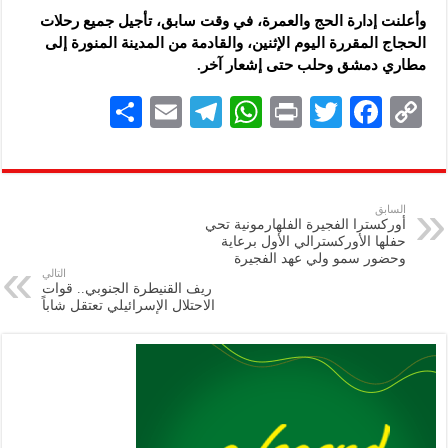
وأعلنت إدارة الحج والعمرة، في وقت سابق، تأجيل جميع رحلات
الحجاج المقررة اليوم الإثنين، والقادمة من المدينة ‏المنورة إلى
مطاري دمشق وحلب حتى إشعار آخر.‏
S
E
Te
W
P
T
F
C
h
m
le
h
ri
wi
ac
o
ar
ai
gr
at
nt
tt
eb
p
e
l
a
s
er
oo
y
السابق
أوركسترا الفجيرة الفلهارمونية تحي
m
A
k
Li
حفلها الأوركسترالي الأول برعاية
وحضور سمو ولي عهد الفجيرة
p
n
التالي
ريف القنيطرة الجنوبي.. قوات
p
k
الاحتلال الإسرائيلي تعتقل شاباً