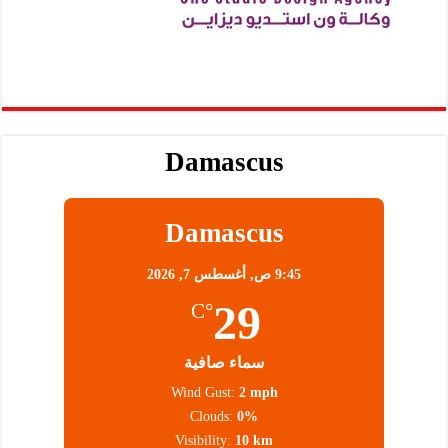
Damascus
Damascus
9:45 ص,
أغسطس 7, 2026
29
°C
سماء صافية
Wind Gust:
2 mph
Clouds:
0%
Visibility:
10 km