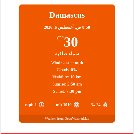
Damascus
8:58 ص,
أغسطس 6, 2026
30
°C
سماء صافية
Wind Gust:
0 mph
Clouds:
0%
Visibility:
10 km
Sunrise:
5:50 am
Sunset:
7:30 pm
1 mph
1010 mb
24 %
Weather from OpenWeatherMap