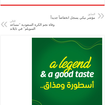
ar
ai
gr
at
nt
tt
eb
p
e
l
a
s
er
oo
y
السابق
مؤشر نيكي يسجل انخفاضاً جديداً
m
A
k
Li
التالي
وفاة نجم الكرة السعودية “مساعد
p
n
السويلم” في تايلاند
p
k