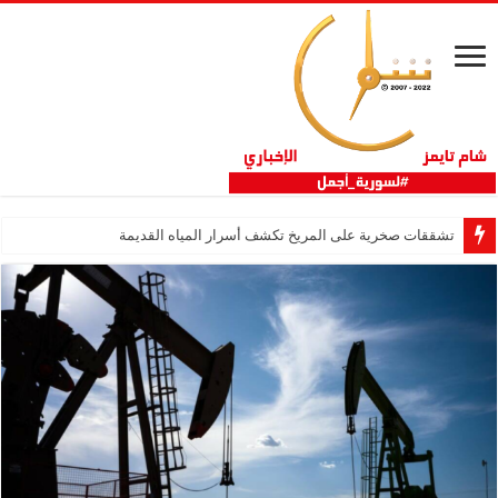
تشققات صخرية على المريخ تكشف أسرار المياه القديمة