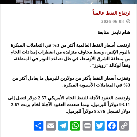
ارتفاع النفط عالمياً
2026-06-08
شام تايمز- متابعة
ارتفعت أسعار النفط العالمية أكثر من 3% في التعاملات المبكرة
،اليوم الإثنين، وسط مخاوف متزايدة من اضطراب إمدادات ‏الخام
من منطقة الشرق الأوسط، في ظل تصاعد التوتر في المنطقة‎،
وفقاً لوكالة “رويترز”.
وقفزت أسعار النفط بأكثر من دولارين للبرميل ما يعادل أكثر من
3% في المعاملات الآسيوية المبكرة. ‏
وارتفعت العقود الآجلة للنفط الخام الأمريكي 2.57 دولار لتصل إلى
93.11 دولاراً للبرميل، بينما صعدت العقود الآجلة ‏لخام برنت 2.67
دولار لتسجل 95.76 دولاراً للبرميل‎.‎
S
E
Te
W
P
T
F
C
h
m
le
h
ri
wi
ac
o