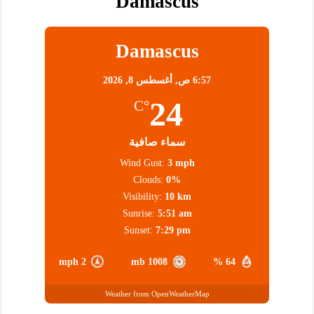
Damascus
Damascus
6:57 ص,
أغسطس 8, 2026
24
°C
سماء صافية
Wind Gust:
3 mph
Clouds:
0%
Visibility:
10 km
Sunrise:
5:51 am
Sunset:
7:29 pm
2 mph
1008 mb
64 %
Weather from OpenWeatherMap