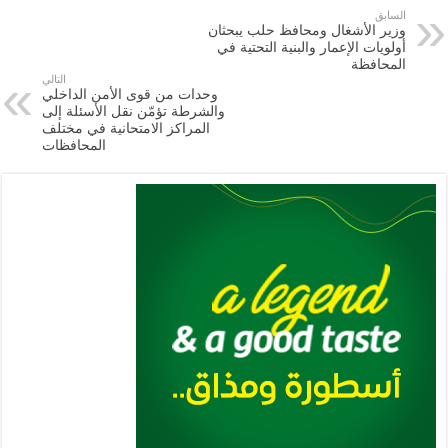
e
l
a
s
er
oo
y
السابق
وزير الأشغال ومحافظ حلب يبحثان
m
A
k
Li
أولويات الإعمار والبنية التحتية في
المحافظة
p
n
التالي
وحدات من قوى الأمن الداخلي
p
k
والشرطة تؤمّن نقل الأسئلة إلى
المراكز الامتحانية في مختلف
المحافظات