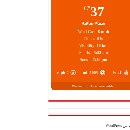
37
°C
سماء صافية
Wind Gust:
8 mph
Clouds:
0%
Visibility:
10 km
Sunrise:
5:52 am
Sunset:
7:28 pm
4 mph
1005 mb
21 %
Weather from OpenWeatherMap
م من
WordPress