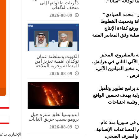
ذكريات طفولتها إلى
متحف للألعاب
ز “محمد الصيادي”
2026-08-09
صيانة وتحديث الخطوط
ورفع كفاءة الإنتاج
يلية وفق المعايير الفنية
ة بالمشروع، المخبز
الكويت وسلطنة عمان
تؤكدان أهمية تعزيز أمن
 الآلي الثاني ‏في ‏هرابش،
المنطقة وحرية الملاحة
مخبز ‏الميادين الآلي،
2026-08-09
‎.‎ ‎
برامج تطوير ‏وتأهيل
لية بهدف ‌‏تحسين الواقع
وتلبية احتياجات
إندونيسيا تغلق متنزه جبل
برومو بسبب حريق الغابات
مل في سوريا منذ عام
2026-08-09
م المساعدات ‌‏الإنسانية
الإخباري بدع
ه والصرف ‏الصحي،