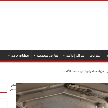
ة
منوعات
شراكة إعلامية
معارض متخصصة
تغطيات خاصة
شام
تايمز