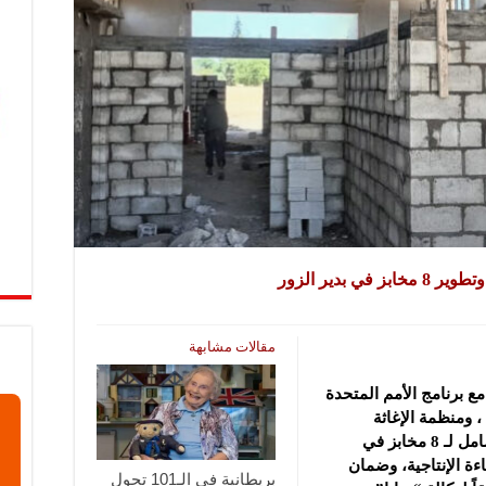
مقالات مشابهة
 برنامج الأمم ‏المتحدة
الإنمائيUNDP، ومنظمة أوكسفام‎ OXFAM، ومنظمة ‌‏الإغاثة
الإسلامية، بدء تنفيذ مشروع لإعادة تأهيل شامل لـ 8 ‏مخابز في
ة ‌‏الإنتاجية، وضمان
بريطانية في الـ101 تحول