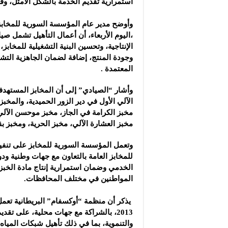
استمرارية تقديم الخدمة بالشكل الأمثل‎، وفقاً لوكالة “سانا”.
‎ ‎
وأوضح مدير عام المؤسسة السورية للمخاب
،اليوم الأربعاء، أن أعمال التأهيل ‏تشمل ‏
الإنتاجية، وتحسين البنية التشغيلية ‏للمخابز، 
وجودة المنتج، إضافة ‏لضمان ‏الجاهزية التشغ
المعتمدة‎. ‎
وأشار “الصيادي” إلى أن المخابز المستهدف
‏الآلي الأول في دير الزور الحميدية، والمخبز
مخبز الكرامة في الجاز، مخبز موحسن الآلي، 
مخبز العشارة الآلي، مخبز الحرية، ‏ومخبز ‏بقرص
وتعمل المؤسسة السورية للمخابز على تنفيذ 
للمخابز العامة بالتعاون مع جهات وطنية ودو
الخدمي وضمان استمرارية إنتاج مادة الخبز ‏
المواطنين في مختلف المحافظات‎.‎
‎ ‎
‎ ‎يذكر أن منظمة “أوكسفام” البريطانية تع
‌‏2013، بالشراكة مع جهات محلية، على تقدي
والتنموية، بما في ذلك تأهيل شبكات الميا