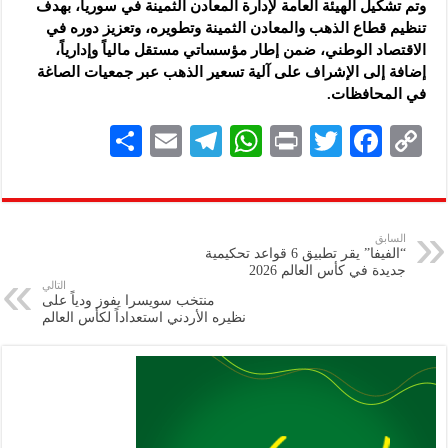
وتم تشكيل الهيئة العامة لإدارة المعادن الثمينة في سوريا، بهدف
تنظيم قطاع الذهب والمعادن الثمينة وتطويره، وتعزيز ‏دوره في
الاقتصاد الوطني، ضمن إطار مؤسساتي مستقل مالياً وإدارياً،
إضافة إلى الإشراف على آلية تسعير الذهب عبر ‏جمعيات الصاغة
في المحافظات.
S
E
Te
W
P
T
F
C
h
m
le
h
ri
wi
ac
o
ar
ai
gr
at
nt
tt
eb
p
e
l
a
s
er
oo
y
السابق
“الفيفا” يقر تطبيق 6 قواعد تحكيمية
m
A
k
Li
جديدة في كأس العالم 2026
التالي
p
n
منتخب سويسرا يفوز ودياً على
نظيره الأردني استعداداً لكأس العالم
p
k