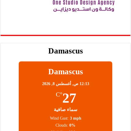
Damascus
Damascus
12:13 ص,
أغسطس 8, 2026
27
°C
سماء صافية
Wind Gust:
3 mph
Clouds:
0%