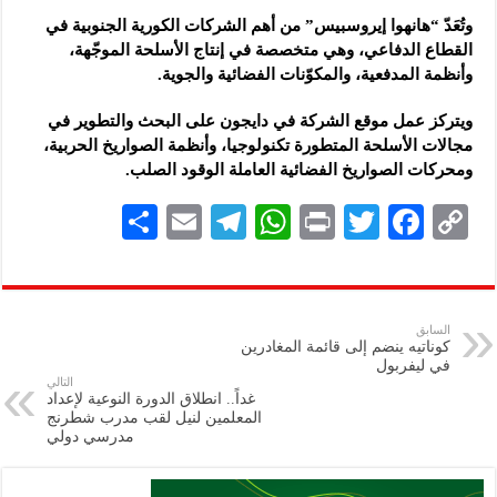
وتُعَدّ “هانهوا إيروسبيس” من أهم الشركات الكورية الجنوبية في
القطاع الدفاعي، وهي متخصصة في إنتاج الأسلحة الموجّهة،
وأنظمة المدفعية، والمكوّنات الفضائية والجوية.
ويتركز عمل موقع الشركة في دايجون على البحث والتطوير في
مجالات الأسلحة المتطورة تكنولوجيا، وأنظمة الصواريخ الحربية،
ومحركات الصواريخ الفضائية العاملة الوقود الصلب.
S
E
Te
W
P
T
F
C
h
m
le
h
ri
wi
ac
o
ar
ai
gr
at
nt
tt
eb
p
e
l
a
s
er
oo
y
السابق
كوناتيه ينضم إلى قائمة المغادرين
m
A
k
Li
في ليفربول
التالي
p
n
غداً.. انطلاق الدورة النوعية لإعداد
المعلمين لنيل لقب مدرب شطرنج
p
k
مدرسي دولي