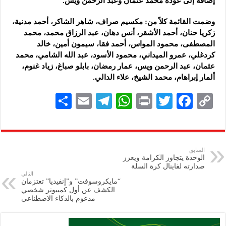
إضافة إلى عودة محمد عثمان ‏وعبد الرحمن ويس‎.
وضمت القائمة كلاً من: مكسيم صراف، شاهر الشاكر، ‏أحمد مدنية،
زكريا حنان، أحمد الأشقر، أنس دهان، عبد ‏الرزاق محمد، محمد
المصطفى، محمود المواس، أحمد ‏فقا، سيمون أمين، خالد
كردغلي، عمرو الميداني، محمود ‏الأسود، عبد الله الشامي، محمد
عثمان، عبد الرحمن ‏ويس، عمار رمضان، بابلو صباغ، زياد غنوم،
ألمار ‏إبراهام، محمد الشيخ، علاء الدالي‎.‎
S
E
Te
W
P
T
F
C
h
m
le
h
ri
wi
ac
o
ar
ai
gr
at
nt
tt
eb
p
e
l
a
s
er
oo
y
السابق
الوحدة يتجاوز الكرامة ويعزز
m
A
k
Li
صدارته لفاينال كرة السلة
التالي
p
n
“مايكروسوفت” و”إنفيديا” تعتزمان
الكشف عن أول كمبيوتر شخصي
p
k
مدعوم بالذكاء الاصطناعي