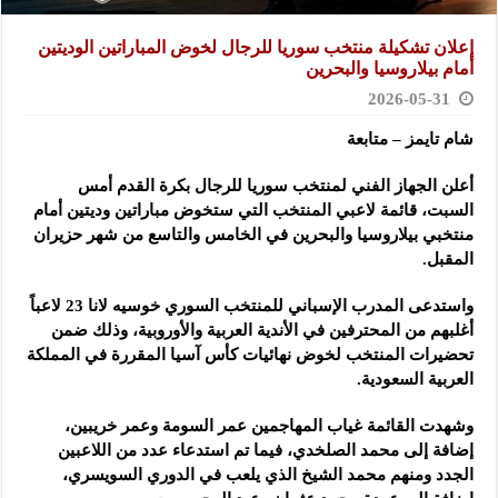
إعلان تشكيلة منتخب سوريا للرجال لخوض المباراتين ‏الوديتين
أمام بيلاروسيا والبحرين
2026-05-31
شام تايمز – متابعة
أعلن الجهاز الفني لمنتخب سوريا للرجال بكرة القدم ‏أمس
السبت، قائمة لاعبي المنتخب التي ستخوض ‏مباراتين وديتين أمام
منتخبي بيلاروسيا والبحرين في ‏الخامس والتاسع من شهر حزيران
المقبل‎.‎
واستدعى المدرب الإسباني للمنتخب السوري خوسيه لانا ‌‏23 لاعباً
أغلبهم من المحترفين في الأندية العربية ‏والأوروبية، وذلك ضمن
تحضيرات المنتخب لخوض ‏نهائيات كأس آسيا المقررة في المملكة
العربية السعودية‎.‎
وشهدت القائمة غياب المهاجمين عمر السومة وعمر ‏خريبين،
إضافة إلى محمد الصلخدي، فيما تم استدعاء ‏عدد من اللاعبين
الجدد ومنهم محمد الشيخ الذي يلعب ‏في الدوري السويسري،