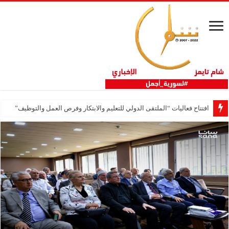
افتتاح فعاليات “الملتقى الدولي للتعليم والابتكار وفرص العمل والتوظيف”