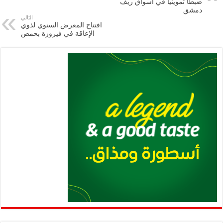
m
A
k
Li
ضبطاً تموينياً في أسواق ريف
دمشق
p
n
التالي
افتتاح المعرض السنوي لذوي
p
k
الإعاقة في فيروزة بحمص