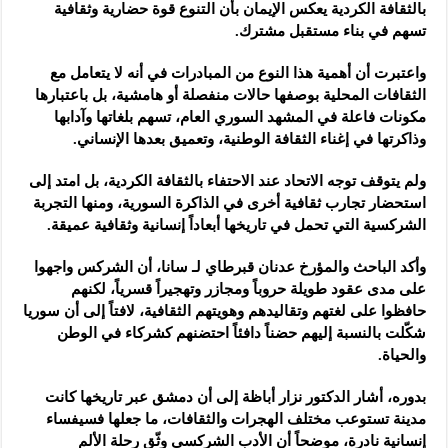
بالثقافة الكردية يعكس الإيمان بأن ‏التنوع قوة حضارية وثقافية
تسهم في بناء مستقبل مشترك.‏
واعتبرت أن أهمية هذا النوع من المبادرات في أنه لا يتعامل مع
الثقافات ‏المحلية بوصفها حالات منفصلة أو هامشية، بل باعتبارها
مكونات فاعلة في ‏المشهد السوري العام، تسهم بلغاتها وآدابها
وذاكرتها في إغناء الثقافة الوطنية، ‏وتعميق بعدها الإنساني.‏
ولم يتوقف توجه الاتحاد عند الاحتفاء بالثقافة الكردية، بل امتد إلى
‏استحضار تجارب ثقافية أخرى في الذاكرة السورية، ومنها التجربة
‏الشركسية التي تحمل في تاريخها أبعاداً إنسانية وثقافية عميقة.‏
وأكد الباحث والمؤرخ عدنان قبرطاي لـ سانا، أن الشركس واجهوا
على مدى ‏عقود طويلة حروباً ومجازر وتهجيراً قسرياً، لكنهم
حافظوا على لغتهم ‏وتقاليدهم وهويتهم الثقافية، لافتاً إلى أن سوريا
شكّلت بالنسبة إليهم حضناً ‏دافئاً احتضنهم كشركاء في الوطن
والحياة.‏
بدوره، أشار الدكتور نزار أباظة إلى أن دمشق عبر تاريخها كانت
مدينة ‏تستوعب مختلف الهجرات والثقافات، ما جعلها فسيفساء
إنسانية نادرة، ‏موضحاً أن الأدب الشركسي وثّق رحلة الألم