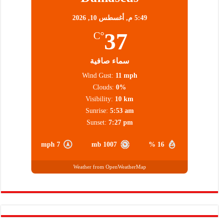
5:49 م,
أغسطس 10, 2026
37
°C
سماء صافية
Wind Gust:
11 mph
Clouds:
0%
Visibility:
10 km
Sunrise:
5:53 am
Sunset:
7:27 pm
7 mph
1007 mb
16 %
Weather from OpenWeatherMap