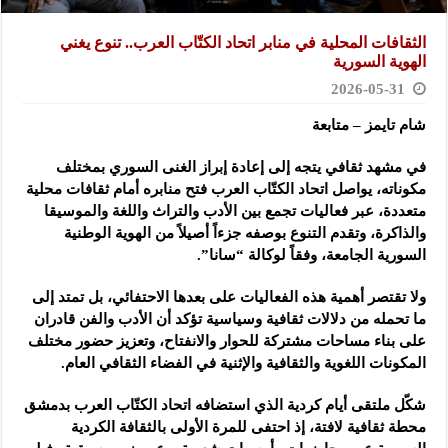
الثقافات المحلية في منابر اتحاد الكتّاب العرب.. تنوع يغني
الهوية السورية
2026-05-31
شام تايمز – متابعة
في مشهد ثقافي يتجه إلى إعادة إبراز الغنى السوري بمختلف
مكوناته، ‏يواصل اتحاد الكتّاب العرب فتح منابره أمام ثقافات محلية
متعددة، عبر ‏فعاليات تجمع بين الأدب والتراث واللغة والموسيقا
والذاكرة، وتقدم التنوع ‏بوصفه جزءاً أصيلاً من الهوية الوطنية
السورية الجامعة، وفقاً لوكالة “سانا”.
ولا تقتصر أهمية هذه الفعاليات على بعدها الاحتفائي، بل تمتد إلى
ما تحمله ‏من دلالات ثقافية وسياسية تؤكد أن الأدب والفن قادران
على بناء مساحات ‏مشتركة للحوار والانفتاح، وتعزيز حضور مختلف
المكونات اللغوية والثقافية ‏والإثنية في الفضاء الثقافي العام.‏
شكّل ملتقى أيام كردية الذي استضافه اتحاد الكتّاب العرب بدمشق
محطة ‏ثقافية لافتة، إذ احتفى للمرة الأولى بالثقافة الكردية