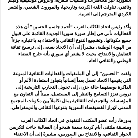
السورية عبر محاضرات ‏وأمسيات شعرية، وعروض موسيقية وفيلم
وثائقي، تناولت اللغة الكردية ‏وتاريخها، والموروث الشعبي، والشعر
الكردي المترجم إلى العربية.‏
وأكد رئيس اتحاد الكتّاب العرب “أحمد جاسم الحسين” أن ‏هذه
الفعاليات تأتي في إطار صورة سوريا الجديدة القائمة على قبول
جميع ‏مكوناتها، وتشجيع التنوع الثقافي والاحتفاء به باعتباره جزءاً
من الهوية ‏الوطنية، مشيراً إلى أن الاتحاد يسعى إلى ترسيخ ثقافة
التعايش والانفتاح، ‏بحيث لا يشعر أي سوري بأنه خارج الفضاء
الوطني والثقافي العام.‏
ولفت “الحسين” إلى أن الملتقيات والفعاليات الثقافية المنوعة
التي يقيمها الاتحاد ‏تحمل بعداً إنسانياً يتجاوز استعادة الألم أو
الذاكرة بوصفهما حالة حزن، إلى ‏تحويل التجارب التاريخية إلى
دروس تعزز التسامح والنظر إلى المستقبل، ‏مبيناً أن التعاون مع
المؤسسات والجمعيات الثقافية يمثل تكاملاً بين مكونات ‏المجتمع
المدني لإبراز الفسيفساء السورية بتنوعها الثقافي والديمقراطي.‏
بدورها، رأت عضو المكتب التنفيذي في اتحاد الكتّاب العرب
ومنسقة ملتقى ‏أيام كردية بسمة شيخو أن الفعالية جاءت لتكريس
الحوار الثقافي، والانفتاح ‏بين السوريين، مشيرةً إلى أن الاحتفاء