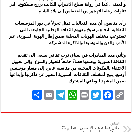
والمنفى، كما في رواية ضياع ‏الاغتراب للكاتب برزج سمكوغ، التي
تناولت رحلة التهجير من القفقاس إلى ‏بلاد الشام.‏
رأى متابعون أن هذه الفعاليات تمثل تحولاً في دور المؤسسات
الثقافية باتجاه ‏ترسيخ مفهوم الثقافة الوطنية الجامعة، التي
تستوعب مختلف الهويات المحلية ‏ضمن إطار الهوية السورية، عبر
الأدب والفن والموسيقا والذاكرة ‏المشتركة.‏
وتأتي هذه المبادرات في سياق توجه ثقافي يسعى إلى تقديم
الثقافة السورية ‏بوصفها فضاءً جامعاً للحوار والتنوع، وإلى تحويل
الاحتفاء بالمكونات ‏المحلية من مناسبة عابرة إلى مسار مؤسسي
أوسع، يتيح لمختلف الثقافات ‏السورية التعبير عن ذاكرتها وإبداعها
ضمن المشهد الوطني المشترك.‏
S
E
Te
W
P
T
F
C
h
m
le
h
ri
wi
ac
o
ar
ai
gr
at
nt
tt
eb
p
e
l
a
s
er
oo
y
السابق
خلال عطلة عيد الأضحى.. تنظيم 76