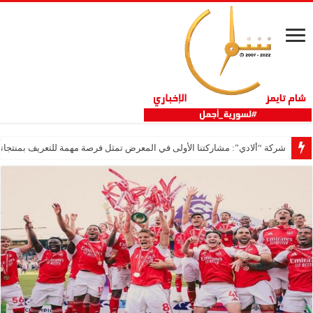
شركة “ألادي”: مشاركتنا الأولى في المعرض تمثل فرصة مهمة للتعريف بمنتجاتنا