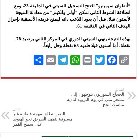
“أنطوان سيمينيو” افتتح التسجيل للسيتي في الدقيقة 23، ومع
انطلاقة الشوط الثاني تمكن “أولي واتكينز” من معادلة النتيجة
لأستون فيلا، قبل أن يعود اللاعب ذاته ليمنح فريقه الأسبقية بإحراز
الهدف الثاني في الدقيقة 61.
بهذه النتيجة ينهي السيتي الدوري في المركز الثاني برصيد 78
نقطة، أما أستون فيلا فلديه 65 نقطة وحل رابعاً.
S
E
Te
W
P
T
F
C
h
m
le
h
ri
wi
ac
o
ar
ai
gr
at
nt
tt
eb
p
e
l
a
s
er
oo
y
السابق
الحجاج السوريون يتوجهون إلى
m
A
k
Li
مشعر منى في يوم التروية لتأدية
مناسك الحج
p
n
التالي
الصين تطلق مهمة فضائية غير
p
k
مسبوقة لتمهيد الطريق نحو الهبوط
على سطح القمر