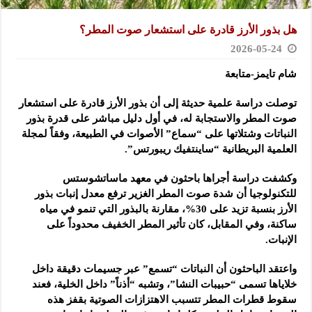
هل بذور الأرز قادرة على استشعار صوت المطر؟
2026-05-24
شام تايمز-متابعة
توصلت دراسة علمية حديثة إلى أن بذور الأرز قادرة على استشعار
صوت المطر والاستجابة له، في أول دليل مباشر على قدرة بذور
النباتات وشتلاتها على “سماع” الأصوات في الطبيعة، وفقاً لمجلة
العلمية البريطانية “ساينتفيك ريبورتس”.
وكشفت دراسة أجراها باحثون في معهد ماساتشوستس
للتكنولوجيا أن شدة صوت المطر الغزير ترفع معدل إنبات بذور
الأرز بنسبة تزيد على 30%، مقارنة بالبذور التي تنمو في مياه
ساكنة، وفي المقابل، كان تأثير المطر الخفيف محدوداً على
الإنبات.
واعتقد الباحثون أن النباتات “تسمع” عبر جسيمات دقيقة داخل
خلاياها تسمى “حبيبات النشا”، وتشبه “أذناً” داخل الخلية، فعند
سقوط قطرات المطر تتسبب الاهتزازات الصوتية بقفز هذه