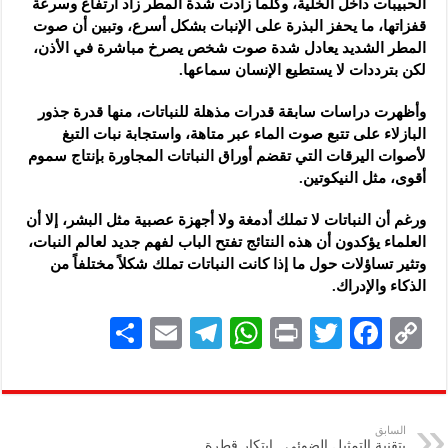
الحبيبات داخل الخلية، وكلما زادت شدة المطر زاد ارتفاع وسرعة
قفزاتها، ما يحفز البذرة على الإنبات بشكل أسرع، وتبين أن صوت
المطر الشديد يعادل شدة صوت شخص يصرخ مباشرة في الأذن،
لكن بترددات لا يستطيع الإنسان سماعها.
وأظهرت دراسات سابقة قدرات مذهلة للنباتات، منها قدرة جذور
البازلاء على تتبع صوت الماء عبر متاهة، واستجابة نبات التبغ
لأصوات اليرقات التي تقضم أوراق النباتات المجاورة بإنتاج سموم
أقوى، مثل النيكوتين.
ورغم أن النباتات لا تملك أدمغة ولا أجهزة عصبية مثل البشر، إلا أن
العلماء يؤكدون أن هذه النتائج تفتح الباب لفهم جديد لعالم النبات،
وتثير تساؤلات حول ما إذا كانت النباتات تملك شكلاً مختلفاً من
الذكاء والإدراك.
S
E
Te
W
P
T
F
C
h
m
le
h
ri
wi
ac
o
ar
ai
gr
at
nt
tt
eb
p
e
l
a
s
er
oo
y
السابق
بتقنية التمثيل الضوئي.. ابتكار قطرة