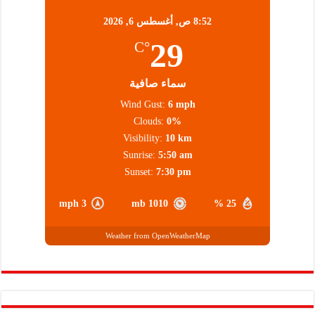
8:52 ص,
أغسطس 6, 2026
29
°C
سماء صافية
Wind Gust:
6 mph
Clouds:
0%
Visibility:
10 km
Sunrise:
5:50 am
Sunset:
7:30 pm
3 mph
1010 mb
25 %
Weather from OpenWeatherMap