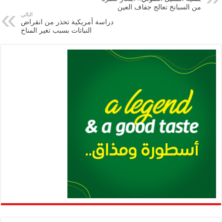
m
A
k
Li
من السبانخ تعالج جفاف العين
التالي
p
n
دراسة أمريكية تحذر من انقراض
النباتات بسبب تغير المناخ
p
k