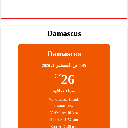
Damascus
Damascus
3:45 ص,
أغسطس 9, 2026
26
°C
سماء صافية
Wind Gust:
1 mph
Clouds:
0%
Visibility:
10 km
Sunrise:
5:52 am
Sunset:
7:28 pm