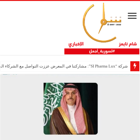
شركة “SI Pharma Lux”: مشاركتنا في المعرض عززت التواصل مع الشركاء المحليين والدوليين