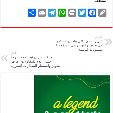
المنطقة‎.‎
S
E
Te
W
P
T
F
C
h
m
le
h
ri
wi
ac
o
ar
ai
gr
at
nt
tt
eb
p
e
l
a
s
er
oo
y
السابق
تقرير أممي: قتل وتدمير مستمر
m
A
k
Li
في غزة.. والتهجير في الضفة بلغ
مستويات قياسية
p
n
التالي
هيئة الطيران تبحث مع شركة
p
k
“حسن علام للمقاولات” فرص
تطوير واستثمار المطارات السورية