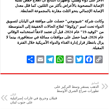
الآخر على دواء وهمي، وأظهرت النتائج أن العلاج خفّض نسبة
الإصابة المصحوبة بالأعراض بأكثر من الثلثين، كما قلل معدل
الإصابة الإجمالي بنحو الثلث مقارنة بالمجموعة الضابطة.
وكانت شركة “شيونوجي” حصلت على موافقة في اليابان لتسويق
الدواء تحت اسم “زوكوفا” لعلاج الحالات الخفيفة إلى المتوسطة
من “كوفيد-19” عام 2024، قبل أن تعتمد لاحقاً استخدامه الوقائي
عام 2026، فيما حصل على موافقات مماثلة في سنغافورة، بينما لا
يزال بانتظار قرار إدارة الغذاء والدواء الأمريكية خلال الفترة
المقبلة.
S
E
Te
W
P
T
F
C
h
m
le
h
ri
wi
ac
o
ar
ai
gr
at
nt
tt
eb
p
e
l
a
s
er
oo
y
السابق
الذهب يستقر وسط التركيز على
m
A
k
Li
تطورات صراع الشرق الأوسط
التالي
p
n
قتيلان وجريح في غارات إسرائيلية
على جنوب لبنان
p
k