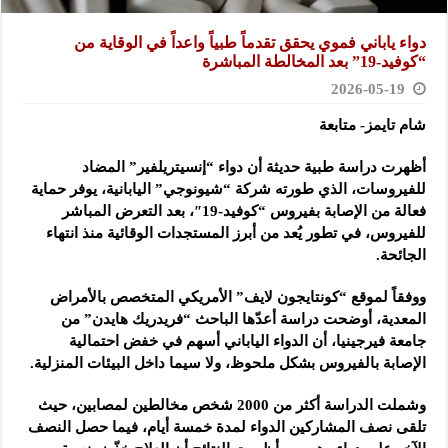
دواء ياباني فموي يحقق تقدماً طبياً واعداً في الوقاية من
“كوفيد-19” بعد المخالطة المباشرة
2026-05-19
شام تايمز- متابعة
أظهرت دراسة طبية حديثة أن دواء “إنسيتريلفير” المضاد
للفيروسات، الذي طورته شركة “شيونوجي” اليابانية، يوفر حماية
فعالة من الإصابة بفيروس “كوفيد-19″، بعد التعرض المباشر
للفيروس، في تطور يُعد من أبرز المستجدات الوقائية منذ انتهاء
الجائحة.
ووفقاً لموقع “كونتايجون لايف” الأمريكي المتخصص بالأمراض
المعدية، أوضحت دراسة أعدّها الباحث “فريدريك هايدن” من
جامعة فيرجينيا، أن الدواء الياباني أسهم في خفض احتمالية
الإصابة بالفيروس بشكل ملحوظ، ولا سيما داخل البيئات المنزلية.
وشملت الدراسة أكثر من 2000 شخص مخالطين لمصابين، حيث
تلقى نصف المشاركين الدواء لمدة خمسة أيام، فيما حصل النصف