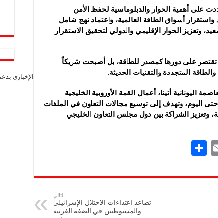
ت على أهمية الحوار والدبلوماسية لحفظ الأمن
د واستقرار أسواق الطاقة العالمية، واعتماد نهج شامل
د، وتعزيز الحوار الإقليمي والدولي لتحقيق الاستقرار
 تقتصر على دورها كمصدر للطاقة، بل أصبحت شريكاً
 والطاقة المتجددة والتقنيات الحديثة.
الإخباري بدع
الي في العاصمة اليونانية أثينا، أعمال القمة الأوروبية الخليجية
 حتى اليوم، وتهدف إلى توسيع مجالات التعاون في الملفات
ية، وتعزيز الشراكة بين دول مجلس التعاون الخليجي
S
E
h
m
ar
ai
e
l
التالي
تصاعد اعتداءات الاحتلال الإسرائيلي
والمستوطنين في الضفة ‏الغربية