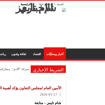
الرئيسية
الجمعة , 7 أغسطس 2026
أخبار ومحليّات
اقتصاد
ثقافة وفنون
رياض
الشريط الإخباري
شركة “ألادي”: مشاركتنا
شركة “أوبيكو” للبلاست
مشروع “رونق مهنا”: ال
الأمين العام لمجلس التعاون يؤكد أهمية ال
معمل “أكسجين نبك”: ال
2026-05-17
شركة “ريبال”: شاركنا 
شام تايمز – متابعة