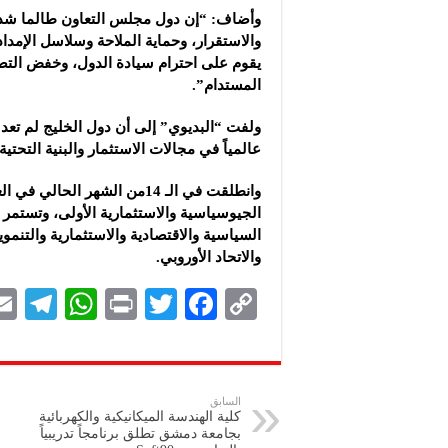
وأضاف: “إن دول مجلس التعاون طالما شدد
والاستقرار، وحماية الملاحة وسلاسل الإمدا
يقوم على احترام سيادة الدول، وخفض التصعي
المستدام”.
ولفت “البديوي” إلى أن دول الخليج لم تعد
عالمياً في مجالات الاستثمار والبنية التحتية
وانطلقت في الـ 14من الشهر الح
الجيوسياسية والاستثمارية الأولى، وتستمر
السياسية والاقتصادية والاستثمارية والتنمو
والاتحاد الأوروبي.
Te
W
P
T
F
C
le
h
ri
wi
ac
o
gr
at
nt
tt
eb
p
a
s
er
oo
y
السابق
كلية الهندسة الميكانيكية والكهربائية
m
A
k
Li
بجامعة دمشق تطلق برنامجاً ‏تدريبياً