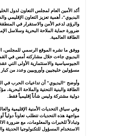
مجموعة “عمر الطيب ال
أكد الأمين العام لمجلس التعاون لدول الخل
موقع “نيوز بيردز”: مشا
البديوي”، أهمية تعزيز التعاون الإقليمي وال
شركة “قمم الجودة للمع
والرؤى لدعم الأمن والاستقرار في المنطقة 
ضرورة حماية الملاحة البحرية وسلاسل الإم
الطاقة العالمية.
ووفق ما نشره الموقع الرسمي للمجلس، الي
البديوي جاءت خلال مشاركته أمس في القمة 
الجيوسياسية والاستثمارية الأولى التي عق
مسؤولين خليجيين وأوروبيين وعدد من كبار ا
وأوضح “البديوي” أن تداعيات الحرب في ال
الطاقة والبنية التحتية والملاحة البحرية، مؤ
دولية مشتركة وليس شأناً إقليمياً فقط.
وفي سياق التحديات الأمنية الإقليمية والعال
مواجهة هذه التحديات تتطلب تعاوناً دولياً 
وتبادلاً للخبرات والمعلومات، مع ضرورة الا
الاستخدام المسؤول للتكنولوجيا الحديثة وا