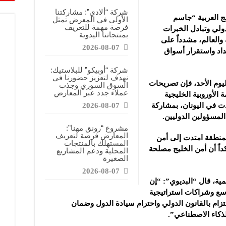
قابضة”: المعرض يشكل فرصة للقاء أصحاب الاختصاص وصناع القرار
شركة “ألادي”: مشاركتنا
يج العربية “جاسم
الأولى في المعرض تمثل
ركتنا في المعرض تهدف إلى الترويج للموقع وتعزيز حضوره الإعلامي
فرصة مهمة للتعريف
دولي وتبادل الخبرات
بمنتجاتنا اليدوية
دات الصناعية”: شاركنا بالمعرض لدعم مرحلة إعادة الإعمار في سوريا
والعالم، مشدداً على
2026-08-07
داد واستقرار أسواق
شركة “أوبيكو” للبلاستيك:
نهدف لتعزيز حضورنا في
وم الأحد، فإن تصريحات
السوق السوري وجذب
عملاء جدد عبر المعارض
الأوروبية الخليجية
دت في اليونان، بمشاركة
2026-08-07
لمسؤولين الدوليين.
مشروع “رونق مهنا”:
المعارض فرصة لتعريف
منطقة امتدت إلى أمن
المستهلك بالمنتجات
كداً أن أمن الخليج مصلحة
المحلية ودعم المشاريع
الصغيرة
2026-08-07
مية، قال “البديوي”: “إن
أوسع وشراكات استراتيجية
لتزام بالقانون الدولي واحترام سيادة الدول وضمان
لذكاء الاصطناعي”.