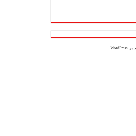
Weather from OpenWeatherMap
م من
WordPress