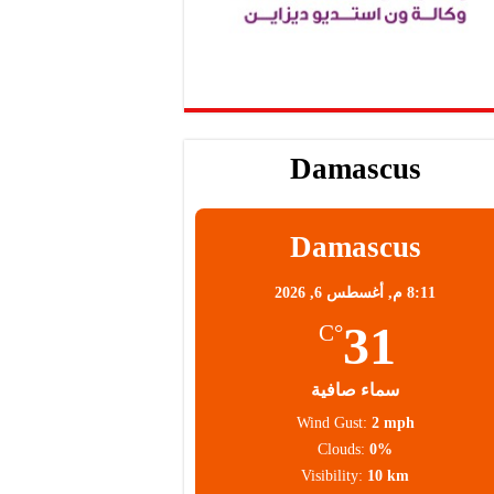
Damascus
Damascus
8:11 م,
أغسطس 6, 2026
31
°C
سماء صافية
Wind Gust:
2 mph
Clouds:
0%
Visibility:
10 km