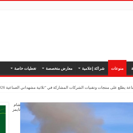
ة
منوعات
شراكة إعلامية
معارض متخصصة
تغطيات خاصة
عة يطلع على منتجات وتقنيات الشركات المشاركة في “ثلاثية مشهداني الصناعية 2026” بدمشق
شام
تايمز