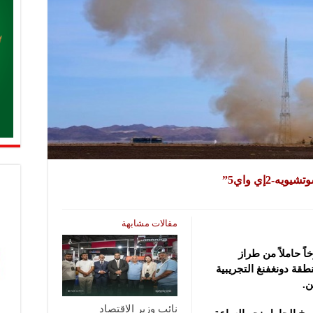
-2إي واي5”
مقالات مشابهة
 حاملاً من طراز
ضاء، من منطقة دونغفنغ التجريبية
ن.
نائب وزير الاقتصاد