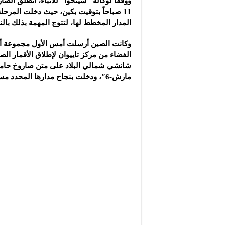
ووفقاً لوكالة” شينخوا” للأنباء، انطلق الص
11 صباحاً بتوقيت بكين، حيث دخلت المرحلة
المدار المخطط لها، لتتوج المهمة بذلك بالن
وكانت الصين أرسلت أمس الأول مجموعة أق
الفضاء من مركز تاييوان لإطلاق الأقمار ال
شانشي شمالي البلاد على متن صاروخ حام
مارش-6″، ودخلت بنجاح مدارها المحدد مسبقاً.