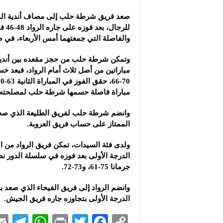
مجموعة “عمر الطيب ال
صعد فريق شرطة حلب إلى مصاف أندية الدو
موقع “نيوز بيردز”: مشا
للرجال
شركة “قمم الجودة للمع
والفاصلة التي جمعتهما أمس الأربعاء، في ص
وتمكن شرطة حلب من حجز مقعده بين أندية 
مباراتين من أصل ثلاث أمام الرواد، فبعد خسا
مباراة فاصلة حسمها شرطة حلب لمصلحته 
وانضم شرطة حلب لفريق الطليعة الذي صعد 
الممتاز على حساب فريق العروبة.
ولدى فئة السيدات، تمكن فريق الرواد من ا
الدرجة الأولى بعد فوزه في سلسلة الدور ن
جرمانا 75-61، و73-72.
وانضم الرواد إلى فريق الفيحاء الذي صعد ب
الدرجة الأولى بتجاوزه جاره فريق الجيش.
Te
W
P
T
F
C