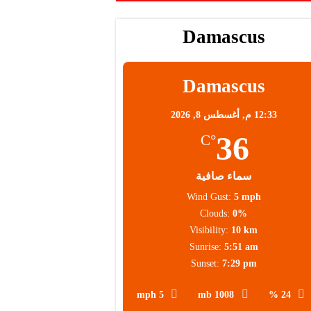
Damascus
Damascus
12:33 م,
أغسطس 8, 2026
36
°C
سماء صافية
Wind Gust:
5 mph
Clouds:
0%
Visibility:
10 km
Sunrise:
5:51 am
Sunset:
7:29 pm
5 mph
1008 mb
24 %