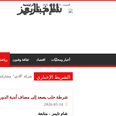
الرئيسية
السبت , 8 أغسطس 2026
أخبار ومحليّات
اقتصاد
ثقافة وفنون
رياض
الشريط الإخباري
شركة “ألادي”: مشاركتنا
شركة “أوبيكو” للبلاست
مشروع “رونق مهنا”: ال
شرطة حلب يصعد إلى مصاف أندية الدوري 
معمل “أكسجين نبك”: ال
2026-05-14
شركة “ريبال”: شاركنا 
شام تايمز – متابعة