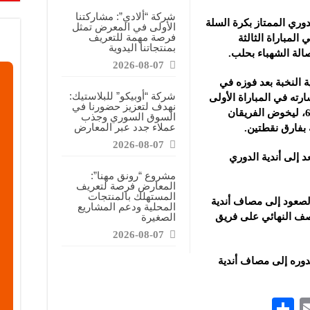
قابضة”: المعرض يشكل فرصة للقاء أصحاب الاختصاص وصناع القرار
شركة “ألادي”: مشاركتنا
ري الممتاز بكرة السلة
الأولى في المعرض تمثل
ركتنا في المعرض تهدف إلى الترويج للموقع وتعزيز حضوره الإعلامي
فرصة مهمة للتعريف
، بعد فوزه على جاره الرواد 48-46 في المباراة الثالثة
بمنتجاتنا اليدوية
دات الصناعية”: شاركنا بالمعرض لدعم مرحلة إعادة الإعمار في سوريا
الة الشهباء بحلب.
2026-08-07
النخبة بعد فوزه في
شركة “أوبيكو” للبلاستيك:
رته في المباراة الأولى
نهدف لتعزيز حضورنا في
70-66، حقق الفوز في المباراة الثانية 63-60، ليخوض الفريقان
السوق السوري وجذب
عملاء جدد عبر المعارض
بفارق نقطتين.
2026-08-07
إلى أندية الدوري
مشروع “رونق مهنا”:
المعارض فرصة لتعريف
المستهلك بالمنتجات
لصعود إلى مصاف أندية
المحلية ودعم المشاريع
صف النهائي على فريق
الصغيرة
2026-08-07
دوره إلى مصاف أندية
S
E