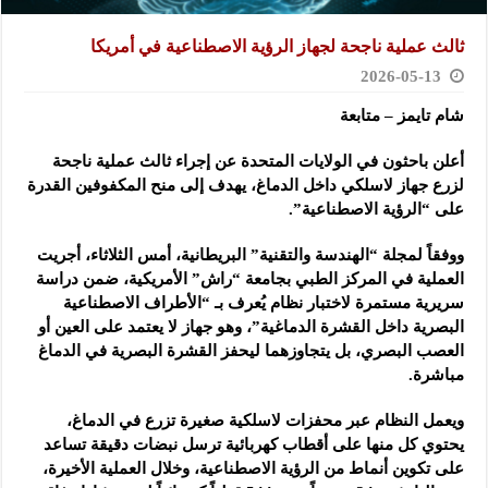
ثالث عملية ناجحة لجهاز الرؤية الاصطناعية في أمريكا
2026-05-13
شام تايمز – متابعة
أعلن باحثون في الولايات المتحدة عن إجراء ثالث عملية ناجحة
لزرع جهاز ‏لاسلكي داخل الدماغ، يهدف إلى منح المكفوفين القدرة
على “الرؤية الاصطناعية”.‏
ووفقاً لمجلة “الهندسة والتقنية” البريطانية، أمس الثلاثاء، أجريت
العملية في ‏المركز الطبي بجامعة “راش” الأمريكية، ضمن دراسة
سريرية مستمرة لاختبار ‏نظام يُعرف بـ “الأطراف الاصطناعية
البصرية داخل القشرة الدماغية”، وهو ‏جهاز لا يعتمد على العين أو
العصب البصري، بل يتجاوزهما ليحفز القشرة ‏البصرية في الدماغ
مباشرة.‏
ويعمل النظام عبر محفزات لاسلكية صغيرة تزرع في الدماغ،
يحتوي كل منها ‏على أقطاب كهربائية ترسل نبضات دقيقة تساعد
على تكوين أنماط من الرؤية ‏الاصطناعية، وخلال العملية الأخيرة،