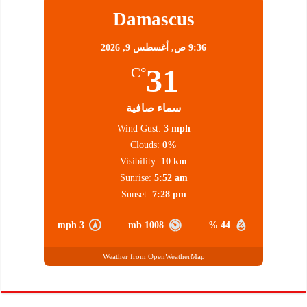
Damascus
9:36 ص,
أغسطس 9, 2026
31
°C
سماء صافية
Wind Gust:
3 mph
Clouds:
0%
Visibility:
10 km
Sunrise:
5:52 am
Sunset:
7:28 pm
3 mph
1008 mb
44 %
Weather from OpenWeatherMap