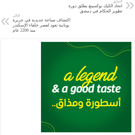
e
l
a
s
er
oo
y
السابق
اتحاد الكيك بوكسينغ يطلق دورة
m
A
k
Li
تطوير الحكام في دمشق
التالي
p
n
اكتشاف صناعة حديدية في جزيرة
يونانية تعود لعصر خلفاء الإسكندر
p
k
منذ 2200 ‏عام