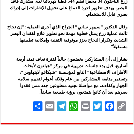
زرع الباحثون 34 محفزاً تضم 544 قطباً ‏كهربائياً لدى مشارك فاقد
للبصر، بهدف تطوير قدرة الدماغ على تحويل الإشارات ‏إلى إدراك
بصري قابل للاستخدام.‏
وقال الدكتور “سيبهر ساني” الجراح الذي أجرى العملية: “إن نجاح
ثالث عملية ‏زرع يمثل خطوة مهمة نحو تطوير علاج لفقدان البصر
الشديد، وتكرار النجاح ‏يعزز موثوقية التقنية وإمكانية تطبيقها
مستقبلاً”.‏
يشار إلى أن المشاركين يخضعون حالياً لفترة تعاف تمتد أربعة
أسابيع، قبل بدء ‏جلسات تدريبية في مركز “هيلتون لأبحاث
الأطراف الاصطناعية” التابع لمؤسسة ‌‏”شيكاغو لايتهاوس”،
وتستمر متابعة المشاركين بين عام وثلاثة أعوام لتقييم سلامة
‏الجهاز وكفاءته، مع مواصلة تجنيد متطوعين جدد ممن فقدوا
بصرهم بعد أن كانوا ‏يتمتعون برؤية طبيعية سابقاً.‏
S
E
Te
W
P
T
F
C
h
m
le
h
ri
wi
ac
o
ar
ai
gr
at
nt
tt
eb
p