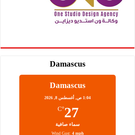
Damascus
Damascus
1:04 ص,
أغسطس 8, 2026
27
°C
سماء صافية
Wind Gust:
4 mph