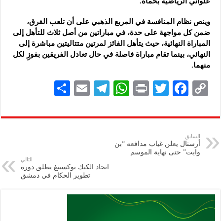
علواني الرياضية ‏بحماة‎ .‎
وينص نظام المنافسة في المربع الذهبي على أن تلعب ‏الفرق،
‏ضمن كل مواجهة على حدة، في مباراتين من ‏أصل ثلاث للتأهل ‏إلى
المباراة النهائية، حيث يتأهل الفائز ‏لمرتين متتاليتين مباشرة ‏إلى
النهائي، بينما تقام مباراة ‏فاصلة في حال تعادل الفريقين ‏بفوزٍ لكل
منهما‎.‎
S
E
Te
W
P
T
F
C
h
m
le
h
ri
wi
ac
o
ar
ai
gr
at
nt
tt
eb
p
e
l
a
s
er
oo
y
السابق
أرسنال يعلن غياب مدافعه “بن
m
A
k
Li
وايت” حتى نهاية الموسم
التالي
p
n
اتحاد الكيك بوكسينغ يطلق دورة
تطوير الحكام في دمشق
p
k