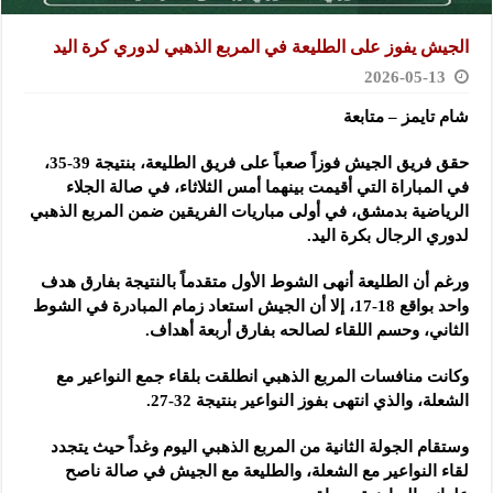
الجيش يفوز على الطليعة في المربع الذهبي لدوري كرة اليد
2026-05-13
شام تايمز – متابعة
حقق فريق الجيش فوزاً صعباً على فريق الطليعة، بنتيجة 39-‌‏35،
في المباراة التي أقيمت بينهما أمس الثلاثاء، في صالة الجلاء
‏الرياضية بدمشق، في أولى مباريات الفريقين ضمن المربع ‏الذهبي
لدوري الرجال بكرة اليد‎.‎
ورغم أن الطليعة أنهى الشوط الأول متقدماً بالنتيجة بفارق ‏هدف
واحد بواقع 18-17، إلا أن الجيش استعاد زمام المبادرة ‏في الشوط
الثاني، وحسم اللقاء لصالحه بفارق أربعة أهداف‎.‎
وكانت منافسات المربع الذهبي انطلقت بلقاء جمع النواعير ‏مع
الشعلة، والذي انتهى بفوز النواعير بنتيجة 32-27‌‎.
وستقام الجولة الثانية من المربع الذهبي اليوم وغداً حيث ‏يتجدد
لقاء النواعير مع الشعلة، ‏والطليعة مع الجيش في صالة ‏ناصح