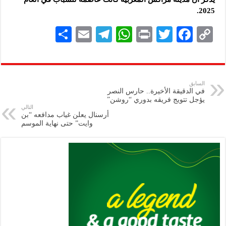
2025‌‎.
S
E
Te
W
P
T
F
C
h
m
le
h
ri
wi
ac
o
ar
ai
gr
at
nt
tt
eb
p
e
l
a
s
er
oo
y
السابق
في الدقيقة الأخيرة.. حارس النصر
m
A
k
Li
يؤجل تتويج فريقه بدوري “روشن”
التالي
p
n
أرسنال يعلن غياب مدافعه “بن
وايت” حتى نهاية الموسم
p
k