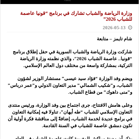
وزارة الرياضة والشباب تشارك في برنامج “قونيا ‏عاصمة
للشباب 2026‏”
2026-05-13
شام تايمز – متابعة
شاركت وزارة الرياضة والشباب السورية في حفل إطلاق ‏برنامج
“قونيا.. عاصمة الشباب 2026″، والذي نظمته وزارة ‏الرياضة
التركية، بمشاركة واسعة من مختلف دول العالم ‏الإسلامي‎.‎
ويضم وفد الوزارة “فؤاد سيد عيسى” مستشار الوزير لشؤون
‏الشباب، و”شكيب الشمالي” مدير التعاون الدولي و”عمر درباس”
‏و”منى داهوك” من قطاع الشباب‎.‎
وعلى هامش الافتتاح، جرى اجتماع بين وفد الوزارة، ورئيس ‏منتدى
التعاون الإسلامي للشباب “طه أيهان”، تناولا فيه إمكانية ‏التعاون
في برامج عديدة لخدمة الشباب، إضافةً إلى مناقشة فكرة أولية أن
تكون دمشق عاصمة للشباب في السنة القادمة‎.‎
يذكر أن مدينة مراكش المغربية كانت عاصمة للشباب في ‏العام