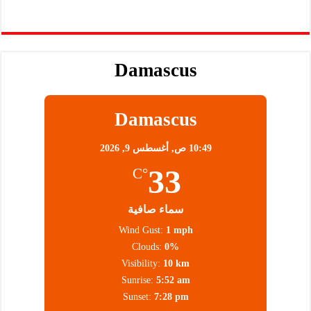
Damascus
Damascus
10:49 ص,
أغسطس 9, 2026
33
°C
سماء صافية
Wind Gust:
1 mph
Clouds:
0%
Visibility:
10 km
Sunrise:
5:52 am
Sunset:
7:28 pm