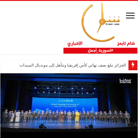
الجزائر تبلغ نصف نهائي كأس إفريقيا وتتأهل إلى مونديال السيدات