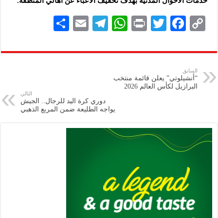
خدمات الأحوال المدنية بهدف تخفيف الأعباء عن أهالي المنطقة.
S
E
Te
W
P
T
F
C
h
m
le
h
ri
wi
ac
o
ar
ai
gr
at
nt
tt
eb
p
e
l
a
s
er
oo
y
السابق
“أنشيلوتي” يعلن قائمة منتخب
m
A
k
Li
البرازيل لكأس العالم 2026
التالي
p
n
دوري كرة اليد للرجال.. الجيش
يواجه الطليعة ضمن المربع الذهبي
p
k