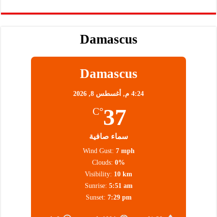
Damascus
Damascus
4:24 م,
أغسطس 8, 2026
37
°C
سماء صافية
Wind Gust:
7 mph
Clouds:
0%
Visibility:
10 km
Sunrise:
5:51 am
Sunset:
7:29 pm