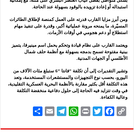
بشكل متواصل بفضل غياب العنصر البشري على متنه، مع إمكانية
استبداله أو إعادة تزويده بالوقود بسهولة عند الحاجة.
ومن أبرز مزايا القارب قدرته على العمل كمنصة لإطلاق الطائرات
المسيّرة، ما يمنحه مرونة عملياتية أكبر، وقدرة على تنفيذ مهام
استطلاع أو دعم هجومي في أوقات الأزمات.
ويعتمد القارب على نظام قيادة وتحكم يحمل اسم مينيرفا، يتميز
ببنية مفتوحة تسمح بدمجه بسهولة مع أنظمة حلف شمال
الأطلسي أو الجهات المدنية.
وتشير التقديرات إلى أن تكلفة “فانتا “6 ستبلغ مئات الآلاف من
اليورو، بحسب نوع التجهيزات والمستشعرات المستخدمة، وتعد
هذه التكلفة أقل بكثير مقارنة بالأنظمة البحرية العسكرية التقليدية،
في وقت تتزايد فيه الحاجة إلى حلول دفاعية منخفضة التكلفة
وعالية الكفاءة.
S
E
Te
W
P
T
F
C
h
m
le
h
ri
wi
ac
o
ar
ai
gr
at
nt
tt
eb
p