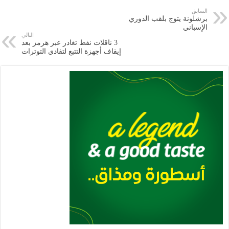
e
l
a
s
er
oo
y
السابق
برشلونة يتوج بلقب الدوري
m
A
k
Li
الإسباني
التالي
p
n
3 ناقلات نفط تغادر عبر هرمز بعد
إيقاف أجهزة التتبع لتفادي التوترات
p
k