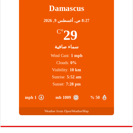
Damascus
8:27 ص,
أغسطس 9, 2026
29
°C
سماء صافية
Wind Gust:
1 mph
Clouds:
0%
Visibility:
10 km
Sunrise:
5:52 am
Sunset:
7:28 pm
1 mph
1009 mb
50 %
Weather from OpenWeatherMap