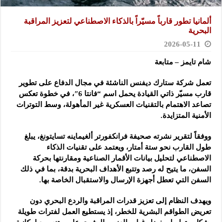
ألمانيا تطور قارباً مسيّراً بالذكاء الاصطناعي لتعزيز المراقبة
البحرية
2026-05-11
شام تايمز – متابعة
تعمل شركة ستارك ديفنس الناشئة في مجال الدفاع على تطوير
قارب مسيّر ذاتي القيادة يحمل اسم “فانتا 6″، في خطوة تعكس
تصاعد الاهتمام بالتقنيات العسكرية غير المأهولة، وسط التوترات
الأمنية المتزايدة.
ووفقاً لتقرير نشرته صحيفة فرانكفورتر ألغيماينه تسايتونغ، يبلغ
طول القارب نحو ستة أمتار، ويعتمد على تقنيات الذكاء
الاصطناعي لتحليل بيانات الأقمار الصناعية ومقارنتها بحركة
السفن، ما يتيح له رصد وتتبع الأهداف البحرية بدقة، بما في ذلك
السفن التي تعطل أجهزة الإرسال والاستقبال الخاصة بها.
ويهدف النظام إلى تعزيز قدرات المراقبة والردع البحري دون
تعريض الطواقم البشرية للخطر، إذ يستطيع العمل لفترات طويلة