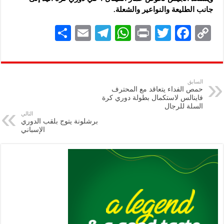
جانب الطليعة والنواعير والشعلة.
S
E
Te
W
P
T
F
C
h
m
le
h
ri
wi
ac
o
ar
ai
gr
at
nt
tt
eb
p
e
l
a
s
er
oo
y
السابق
حمص الفداء يتعاقد مع المحترف
m
A
k
Li
فاينالس لاستكمال بطولة دوري كرة
السلة للرجال
p
n
التالي
برشلونة يتوج بلقب الدوري
p
k
الإسباني