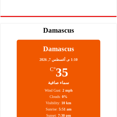
Damascus
Damascus
1:10 م,
أغسطس 7, 2026
35
°C
سماء صافية
Wind Gust:
2 mph
Clouds:
0%
Visibility:
10 km
Sunrise:
5:51 am
Sunset:
7:30 pm