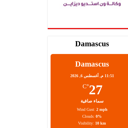
Damascus
Damascus
11:51 م,
أغسطس 6, 2026
27
°C
سماء صافية
Wind Gust:
2 mph
Clouds:
0%
Visibility:
10 km