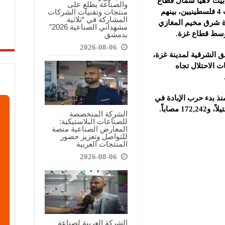
بيت لاهيا شمال قطاع
والصناعة يطلع على
منتجات وتقنيات الشركات
غزة، ما أدى إلى مقتل شقيقين، فيما أصيب 4 فلسطينيين، بينهم
المشاركة في “ثلاثية
زة شرق مخيم المغازي
مشهداني الصناعية 2026”
وسط قطاع غزة.
بدمشق
2026-08-06
طق الشرقية لمدينة غزة،
 الاحتلال تجاه
ذ بدء حرب الإبادة في
الشركة المتخصصة
للصناعات البلاستيكية:
المعارض الصناعية منصة
للتواصل وتعزيز حضور
المنتجات العربية
2026-08-06
الشركة العربية لصناعة