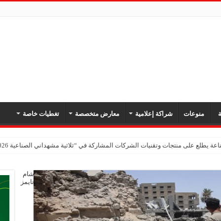
ة
منوعات
شراكة إعلامية
معارض متخصصة
تغطيات خاصة
عة يطلع على منتجات وتقنيات الشركات المشاركة في “ثلاثية مشهداني الصناعية 2026” بدمشق
شام
تايمز