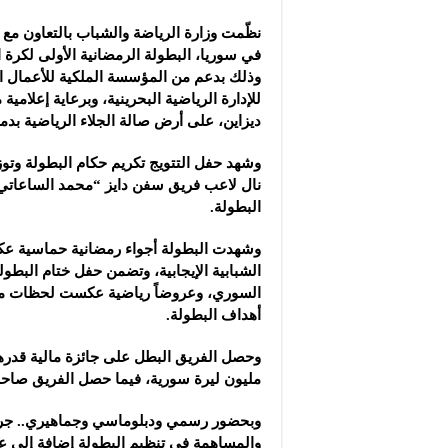
نظّمت وزارة الرياضة والشباب بالتعاون مع
في سوريا، البطولة الرمضانية الأولى لكرة 
وذلك بدعم من المؤسسة الملكية للأعمال ا
للإدارة الرياضية البحرينية، وبرعاية إعلامية
ديزاين، على أرض صالة الجلاء الرياضية بد
وشهد حفل التتويج تكريم حكام البطولة وتوزي
نال لاعب فريق سفن دايز “محمد الساعاتي
البطولة.
وشهدت البطولة أجواء رمضانية حماسية ع
الشبابية الإيجابية، وتضمن حفل ختام البطول
السوري، وعروضاً رياضية عكست لحظات 
أهداف البطولة.
مليون ليرة سورية، فيما حصل الفريق صاحب المركز الثال
وبحضور رسمي ودبلوماسي وجماهيري.. جرى 
والمساهمة في تنظيم البطولة إضافة إلى 