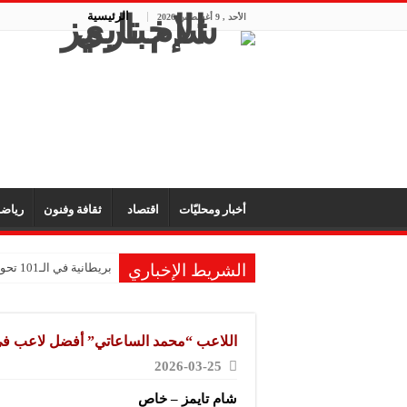
الرئيسية
الأحد , 9 أغسطس 2026
أخبار ومحليّات
اقتصاد
ثقافة وفنون
رياض
الشريط الإخباري
بريطانية في الـ101 تحول ذكريات طفولتها إلى متحف للألعاب
اللاعب “محمد الساعاتي” أفضل لاعب في ا
2026-03-25
شام تايمز – خاص