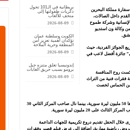
بريطانية في الـ101 تحول
 سفارة مملكة البحرين
ذكريات طفولتها إلى
متحف للألعاب
القدم داخل الصالات،
لإنسانية وشركة طموح
2026-08-09
 من وكالة ون استديو
مشق.
الكويت وسلطنة عمان
تؤكدان أهمية تعزيز أمن
المنطقة وحرية الملاحة
ع الجوائز الفردية، حيث
2026-08-09
” جائزة أفضل لاعب في
إندونيسيا تغلق متنزه جبل
برومو بسبب حريق الغابات
كست روح المنافسة
2026-08-09
ة فقرات فنية من التراث
من الحماس لخصت
وحصل الفريق البطل على جائزة مالية قدرها 50 مليون ليرة سورية، بينما نال صاحب المركز الثاني 30
ث على 20 مليون ليرة سورية.
خلال الحفل تقديم دروع تكريمية للجهات الداعمة
عروض رياضية مهارية، إضافة إلى عرض فيلم قصير وفقرات