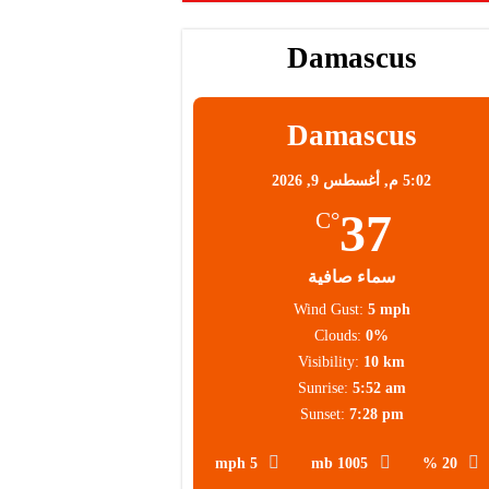
Damascus
Damascus
5:02 م,
أغسطس 9, 2026
37
°C
سماء صافية
Wind Gust:
5 mph
Clouds:
0%
Visibility:
10 km
Sunrise:
5:52 am
Sunset:
7:28 pm
5 mph
1005 mb
20 %