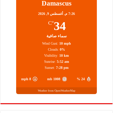
Damascus
7:26 م,
أغسطس 9, 2026
34
°C
سماء صافية
Wind Gust:
10 mph
Clouds:
0%
Visibility:
10 km
Sunrise:
5:52 am
Sunset:
7:28 pm
8 mph
1008 mb
24 %
Weather from OpenWeatherMap