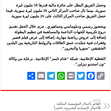
وحصل الفريق البطل على جائزة مالية قدرها 50 مليون ليرة
سورية، بينما نال صاحب المركز الثاني 30 مليون ليرة سورية، فيما
حصل الفريق صاحب المركز الثالث على 20 مليون ليرة سورية.
وبحضور رسمي ودبلوماسي وجماهيري.. جرى خلال الحفل تقديم
دروع تكريمية للجهات الداعمة والمساهمة في تنظيم البطولة
إضافة إلى عروض رياضية مهارية، إضافة إلى عرض فيلم قصير
وفقرات فنية جسّدت عمق العلاقات والروابط التاريخية بين البلدين
الشقيقين “سوريا والبحرين”.
التغطية الإعلامية: شبكة “شام تايمز” الإعلامية.. برعاية من وكالة
“ون استديو ديزاين”.
S
E
Te
W
P
T
F
C
h
m
le
h
ri
wi
ac
o
ar
ai
gr
at
nt
tt
eb
p
e
l
a
s
er
oo
y
السابق
القائم بأعمال المؤسسة الملكية
m
A
k
Li
للأعمال الإنسانية البحرينية حاضراً