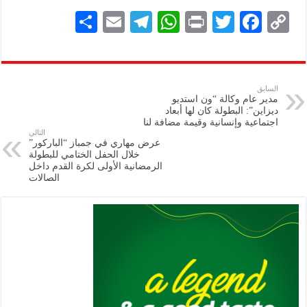
S
E
Te
W
P
T
F
C
h
m
le
h
ri
wi
ac
o
ar
ai
gr
at
nt
tt
eb
p
e
l
a
s
er
oo
y
السابق
مدير عام وكالة “ون استديو
m
A
k
Li
ديزاين”: البطولة كان لها أبعاد
اجتماعية وإنسانية وقيمة مضافة لنا
p
n
التالي
عرض مهاري في جمباز “الباركور”
p
k
خلال الحفل الختامي للبطولة
الرمضانية الأولى لكرة القدم داخل
الصالات