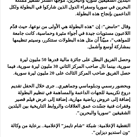
البلدين الشقيقين سوريا والبحرين، موجهاً الشكر لسفير مملكة
البحرين في سوريا وسفراء الدول الذين شاركوا في البطولة ولكل
الداعمين بإنجاح هذه البطولة.
وقال “حامض”: إن “هذه البطولة هي الأولى من نوعها، حيث قدّم
اللاعبون مستويات جيدة في أجواء مثيرة وحماسية، كانت جامعة
للمواهب”، مبيّناً أن مثل هذه البطولات ستتكرر، وسيتم تنظيمها
بمشاركة أوسع وأشمل.
وحصل الفريق البطل على جائزة مالية قدرها 50 مليون ليرة
سورية، بينما نال صاحب المركز الثاني 30 مليون ليرة سورية، فيما
حصل الفريق صاحب المركز الثالث على 20 مليون ليرة سورية.
وبحضور رسمي ودبلوماسي وجماهيري.. جرى خلال الحفل تقديم
دروع تكريمية للجهات الداعمة والمساهمة في تنظيم البطولة
إضافة إلى عروض رياضية مهارية، إضافة إلى عرض فيلم قصير
وفقرات فنية جسّدت عمق العلاقات والروابط التاريخية بين البلدين
الشقيقين “سوريا والبحرين”.
التغطية الإعلامية: شبكة “شام تايمز” الإعلامية.. برعاية من وكالة
“ون استديو ديزاين”.