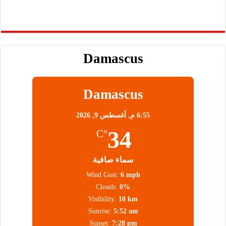
Damascus
Damascus
6:55 م,
أغسطس 9, 2026
34
°C
سماء صافية
Wind Gust:
6 mph
Clouds:
0%
Visibility:
10 km
Sunrise:
5:52 am
Sunset:
7:28 pm