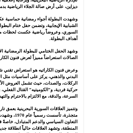
للإدارة الرياضية البحرينية، وبرعاية إعلامية
ديزاين، على أرض صالة الجلاء الرياضية بد
وشهدت البطولة أجواء رمضانية حماسية ع
الشبابية الإيجابية، وتضمن حفل ختام البطول
السوري، وعروضاً رياضية عكست لحظات 
أهداف البطولة.
وشهد الحفل الختامي للبطولة الرمضانية ال
الصالات استعراضاً مميزاً لعرض فنون الكارات
وعرض فنون الكاراتيه هو استعراض تقني شا
البدني والذهني، يركز على أساسيات مثل ا
الركلات، والصدات، حيث تشمل العروض الأس
حركية فردية، و”الكوميتيه” القتال الفعلي، 
السرعة، والدقة، مع الالتزام بالاحترام والته
وتتميز العلاقات السورية البحرينية بعمق تا
متجذرة، تأسست رسم
التعاون السياسي والدعم المتبادل، خاصةً 
المنطقة، وتشهد العلاقات حالياً انطلاقة جدي