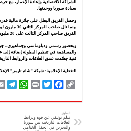
الشراكة الاقتصادية وإعادة الإعمار، مع ح
سيادة سوريا ووحدتها.
بينما نال صاحب الم
الفريق صاحب المركز الثالث على 20 مليون ليرة سورية.
وبحضور رسمي ودبلوماسي وجماهيري.. جرى 
والمساهمة في تنظيم البطولة إضافة إلى 
فنية جسّدت عمق العلاقات والروابط التاريخ
التغطية الإعلامية: شبكة “شام تايمز” الإعلا
Te
W
P
T
F
C
le
h
ri
wi
ac
o
gr
at
nt
tt
eb
p
a
s
er
oo
y
السابق
فيلم توثيقي عن قوة وترابط
m
A
k
Li
العلاقات التاريخية بين سوريا
والبحرين في الحفل الختامي