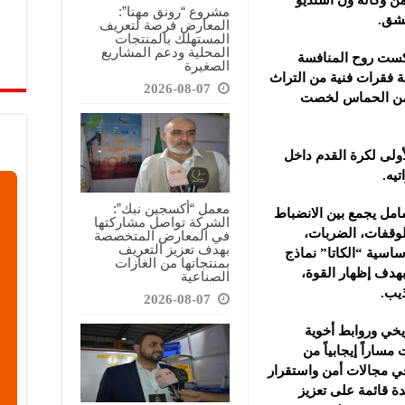
 من وكالة ون استديو
مشروع “رونق مهنا”:
مشق.
المعارض فرصة لتعريف
المستهلك بالمنتجات
المحلية ودعم المشاريع
كست روح المنافسة
الصغيرة
ة فقرات فنية من التراث
2026-08-07
من الحماس لخصت
أولى لكرة القدم داخل
يه.
معمل “أكسجين نبك”:
مل يجمع بين الانضباط
الشركة تواصل مشاركتها
لوقفات، الضربات،
في المعارض المتخصصة
بهدف تعزيز التعريف
اسية “الكاتا” نماذج
بمنتجاتها من الغازات
بهدف إظهار القوة،
الصناعية
ذيب.
2026-08-07
ريخي وروابط أخوية
ياً عام 1970، وشهدت مساراً إيجابياً من
في مجالات أمن واستقرار
دة قائمة على تعزيز