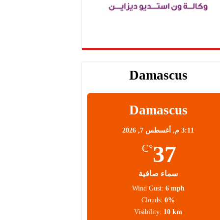
Damascus
Damascus
3:11 م,
أغسطس 7, 2026
37
°C
سماء صافية
Wind Gust:
6 mph
Clouds:
0%
Visibility:
10 km