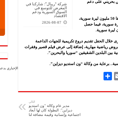
رص بحريني على دعم
شركة “ريبال”: شاركنا في
المعرض للتوسع في
السوق السورية ودعم
الاقتصاد
وحصل الفريق البطل على جائزة مالية قدرها 50 مليون ليرة سورية،
2026-08-07
ركز الثاني 30 مليون ليرة سورية، فيما حصل
خلال الحفل تقديم دروع تكريمية للجهات الداعمة
عروض رياضية مهارية، إضافة إلى عرض فيلم قصير وفقرات
ية بين البلدين الشقيقين “سوريا والبحرين”.
مية.. برعاية من وكالة “ون استديو ديزاين”.
الإخباري بدع
S
E
h
m
ar
ai
e
l
التالي
مدير عام وكالة “ون استديو
ديزاين”: البطولة كان لها أبعاد
اجتماعية وإنسانية وقيمة مضافة لنا