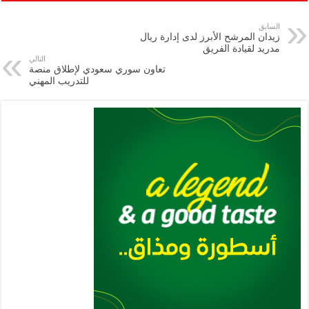
ar
ai
gr
at
nt
tt
eb
p
e
l
a
s
er
oo
y
السابق
زيدان المرشح الأبرز لدى إدارة ريال
m
A
k
Li
مدريد لقيادة الفريق
التالي
p
n
تعاون سوري سعودي لإطلاق منصة
للتدريب المهني
p
k