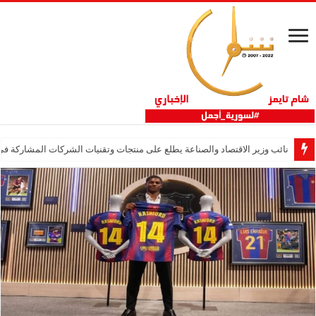
نائب وزير الاقتصاد والصناعة يطلع على منتجات وتقنيات الشركات المشاركة في “ثلاثية 