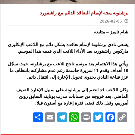
برشلونة يتجه لإتمام التعاقد الدائم مع راشفورد
2026-02-05
شام تايمز – متابعة
يسعى نادي برشلونة لإتمام تعاقده بشكل دائم مع اللاعب الإنكليزي
ماركوس راشفورد، بعد الأداء اللافت الذي قدمه هذا الموسم.
ويأتي هذا الاهتمام بعد موسم ناجح للاعب مع برشلونة، حيث سجّل
10 أهداف وقدم 11 تمريرة حاسمة رغم عدم مشاركته بانتظام، ما
عزز قناعة النادي بجدوى تحويل الإعارة إلى انتقال دائم.
وكان اللاعب قد انضم إلى برشلونة على سبيل الإعارة الصيف
الماضي، بعد خروجه من حسابات مدرب يونايتد السابق روبن
أموريم، وقبل ذلك قضى فترة إعارة مع أستون فيلا.
S
E
Te
W
P
T
F
C
h
m
le
h
ri
wi
ac
o