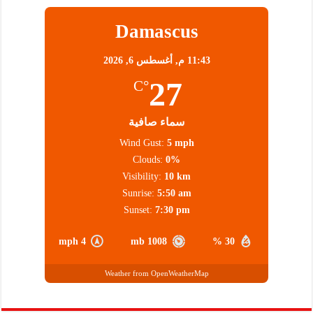
Damascus
11:43 م,
أغسطس 6, 2026
27
°C
سماء صافية
Wind Gust:
5 mph
Clouds:
0%
Visibility:
10 km
Sunrise:
5:50 am
Sunset:
7:30 pm
4 mph
1008 mb
30 %
Weather from OpenWeatherMap