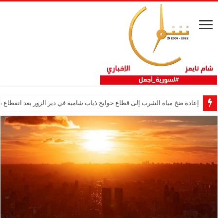
إعادة ضخ مياه الشرب إلى قطاع حوايج ذياب شامية في دير الزور بعد انقطاع دام 12 عا