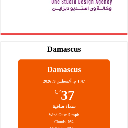
Damascus
Damascus
1:47 م,
أغسطس 9, 2026
37
°C
سماء صافية
Wind Gust:
5 mph
Clouds:
0%