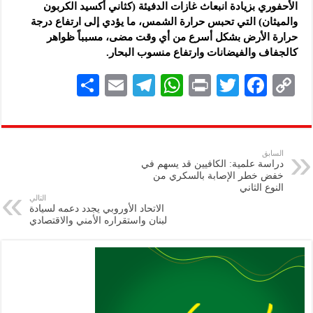
الأحفوري بزيادة انبعاث غازات الدفيئة (كثاني أكسيد الكربون
والميثان) التي تحبس حرارة الشمس، ما يؤدي إلى ارتفاع درجة
حرارة الأرض بشكل أسرع من أي وقت مضى، مسبباً ظواهر
كالجفاف والفيضانات وارتفاع منسوب البحار.
S
E
Te
W
P
T
F
C
h
m
le
h
ri
wi
ac
o
ar
ai
gr
at
nt
tt
eb
p
e
l
a
s
er
oo
y
السابق
دراسة علمية: الكافيين قد يسهم في
m
A
k
Li
خفض خطر الإصابة بالسكري من
النوع الثاني
p
n
التالي
الاتحاد الأوروبي يجدد دعمه لسيادة
p
k
لبنان واستقراره الأمني والاقتصادي