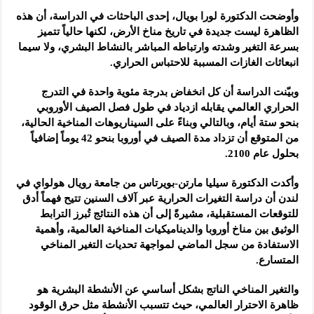
وأوضحت الدكتورة لورا بويال، إحدى الباحثات في الدراسة، أن هذه
الظاهرة ليست جديدة في تاريخ مناخ الأرض، لكنها حالياً تتميز
بسرعة التغير وشدته وارتباطه المباشر بالنشاط البشري، ولا سيما
انبعاثات الغازات المسببة للاحتباس الحراري.
وبيّنت الدراسة أن كل انخفاض بدرجة مئوية واحدة في التدرج
الحراري العالمي يقابله ازدياد في طول فصل الصيف الأوروبي
بنحو ستة أيام، وبالتالي وبناءً على السيناريوهات المناخية الحالية،
من المتوقع أن تزداد مدة الصيف في أوروبا بنحو 42 يوماً إضافياً
بحلول عام 2100.
وأكدت الدكتورة سيليا مارتن-بويرتاس من جامعة رويال هولواي في
لندن أن دراسة التغيرات الحرارية عبر آلاف السنين تتيح فهماً أدق
للتوقعات المستقبلية، مشيرةً إلى أن هذه النتائج تُبرز الترابط
الوثيق بين مناخ أوروبا والديناميكيات المناخية العالمية، وأهمية
الاستفادة من سجل الماضي لمواجهة تحديات التغير المناخي
المتسارع.
والتغير المناخي الناتج بشكل أساسي عن الأنشطة البشرية هو
ظاهرة الاحترار العالمي، حيث تتسبب الأنشطة مثل حرق الوقود