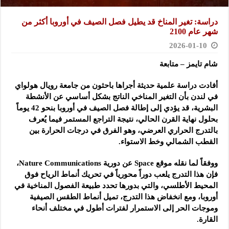
دراسة: تغير المناخ قد يطيل فصل الصيف في أوروبا أكثر من
شهر عام 2100
2026-01-10
شام تايمز – متابعة
أفادت دراسة علمية حديثة أجراها باحثون من جامعة رويال هولواي
في لندن بأن التغير المناخي الناتج بشكل أساسي عن الأنشطة
البشرية، قد يؤدي إلى إطالة فصل الصيف في أوروبا بنحو 42 يوماً
بحلول نهاية القرن الحالي، نتيجة التراجع المستمر فيما يُعرف
بالتدرج الحراري العرضي، وهو الفرق في درجات الحرارة بين
القطب الشمالي وخط الاستواء.
ووفقاً لما نقله موقع Space عن دورية Nature Communications،
فإن هذا التدرج يلعب دوراً محورياً في تحريك أنماط الرياح فوق
المحيط الأطلسي، والتي بدورها تحدد طبيعة الفصول المناخية في
أوروبا، ومع انخفاض هذا التدرج، تميل أنماط الطقس الصيفية
وموجات الحر إلى الاستمرار لفترات أطول في مختلف أنحاء
القارة.