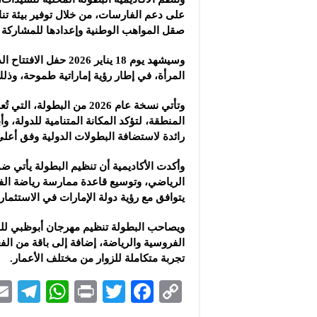
على دعم الفارسات، من خلال توفير بيئة تنا
صقل المواهب الوطنية وإعدادها للمشاركة 
وسيشهد يوم 18 يناير 6
المرأة، في إطار رؤية إماراتية طموحة، وذل
وتأتي نسخة عام 2026 من ال
المنطقة، لتؤكد المكانة المتنامية للدولة، 
رائدة لاستضافة البطولات الدولية وفق أعلى ا
وأكدت الأكاديمية أن تنظيم البطولة يأتي ضم
الرياضي، وتوسيع قاعدة ممارسة رياضة الف
يتوافق مع رؤية دولة الإمارات في الاستثما
ويصاحب البطولة تنظيم مهرجان أبوظبي ل
الفروسية والرياضة، إضافة إلى باقة من الف
تجربة متكاملة للزوار من مختلف الأعمار.
Te
W
P
T
F
C
le
h
ri
wi
ac
o