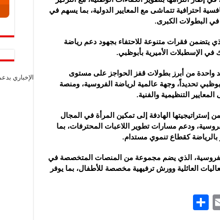
فسية احترافية تتماشى مع المعايير الدولية، بما يسهم في
في البطولات الكبرى.
202 حفل الافتتاح الذي يتضمن فقرات متنوعة للاحتفاء بجهود دعم رياضة
ك في الإسطبلات الأميرية بأبوظبي.
بطولة، التي تُعد واحدة من أبرز بطولات قفز الحواجز على مستوى
الإخباري بدع
وأبوظبي تحديداً، وجهة عالمية لرياضة الفروسية، ومنصة
لمعايير التنظيمية والفنية.
ن إستراتيجيتها الهادفة إلى تمكين المرأة في المجال
روسية، ودعم مسارات تطوير اللاعبات المحترفات، بما
ر بالرياضة كقطاع تنموي مستدام.
لفروسية، الذي يضم مجموعة من المنصات المتخصصة في
عاليات العائلية وورش ترفيهية مخصصة للأطفال، بما يوفر
S
E
h
m