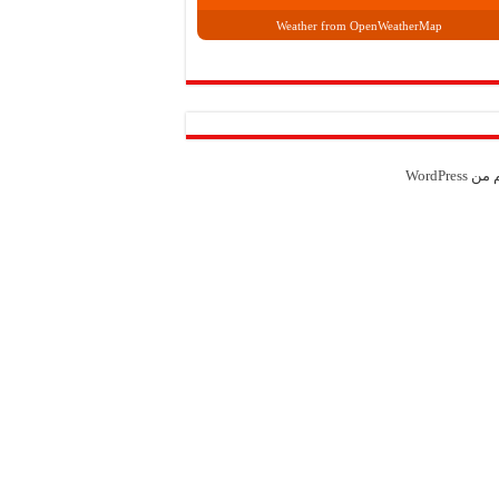
Weather from OpenWeatherMap
م من
WordPress