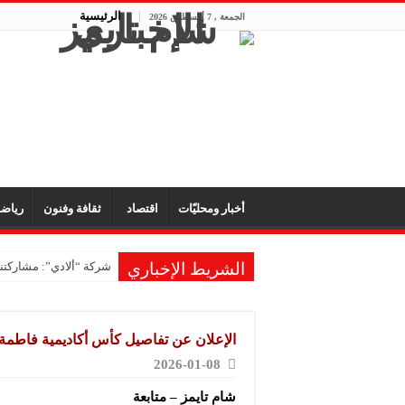
الرئيسية
الجمعة , 7 أغسطس 2026
أخبار ومحليّات
اقتصاد
ثقافة وفنون
رياض
الشريط الإخباري
شركة “ألادي”: مشاركتنا
الإعلان عن تفاصيل كأس أكاديمية فاطمة ب
2026-01-08
شام تايمز – متابعة