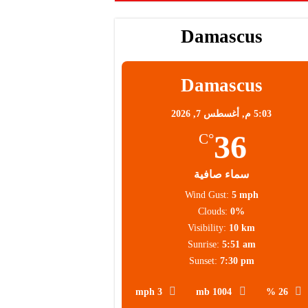
Damascus
Damascus
5:03 م,
أغسطس 7, 2026
36
°C
سماء صافية
Wind Gust:
5 mph
Clouds:
0%
Visibility:
10 km
Sunrise:
5:51 am
Sunset:
7:30 pm
3 mph
1004 mb
26 %