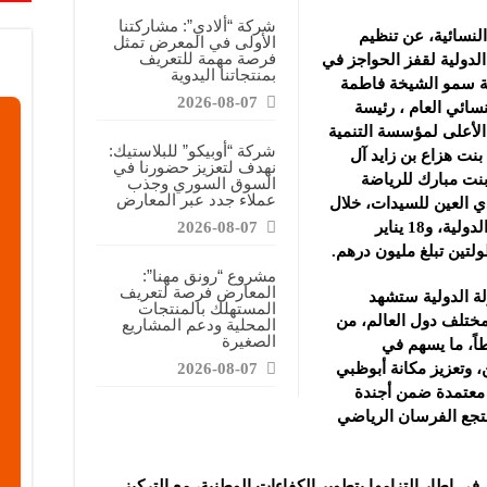
شركة “ألادي”: مشاركتنا
لنسائية، عن تنظيم
الأولى في المعرض تمثل
فرصة مهمة للتعريف
لدولية لقفز الحواجز في
بمنتجاتنا اليدوية
لعام 2026، تحت رعاية سمو الشيخة فاطمة
2026-08-07
نسائي العام ، رئيسة
الأعلى لمؤسسة التنمية
شركة “أوبيكو” للبلاستيك:
بنت هزاع بن زايد آل
نهدف لتعزيز حضورنا في
بنت مبارك للرياضة
السوق السوري وجذب
عملاء جدد عبر المعارض
ي العين للسيدات، خلال
الفترة من 13 إلى 16 يناير الجاري للبطولة الدولية، و18 يناير
2026-08-07
ولتين تبلغ مليون درهم.
مشروع “رونق مهنا”:
المعارض فرصة لتعريف
ولة الدولية ستشهد
المستهلك بالمنتجات
ختلف دول العالم، من
المحلية ودعم المشاريع
الصغيرة
ت تنافسية تُقام عبر 22 شوطاً، ما يسهم في
 وتعزيز مكانة أبوظبي
2026-08-07
 معتمدة ضمن أجندة
منتجع الفرسان الرياضي
في إطار التزامها بتطوير الكفاءات الوطنية، مع التركيز