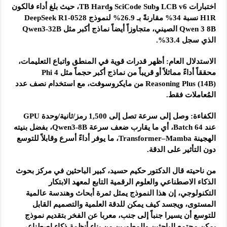
اختبارات LCB v6 وSciCode Sub وTB Hard، حيث بلغ أداء فالكون
H1R نسبة 34% مقارنةً بـ 26.9% لنموذج DeepSeek R1-0528
Qwen 3 8B الصيني، متجاوزاً أيضاً نماذج أكبر مثل Qwen3-32B
الذي سجل 33.4%.
الاستدلال العام: أظهر قدرات قوية في المنطق واتباع التعليمات،
محققاً أداءً مماثلاً أو قريباً من نماذج أكبر حجماً مثل Phi 4
Reasoning Plus (14B) من مايكروسوفت، مع استخدام نصف عدد
المُعاملات فقط.
الكفاءة: وصل إلى سرعة تصل إلى 1,500 رمز/ثانية/وحدة GPU
عند Batch 64، أي ما يقارب ضعف سرعة Qwen3-8B، بفضل بنيته
الهجينة Transformer–Mamba، ما يوفر أداءً أسرع وقابلاً للتوسع
دون التأثير على الدقة.
من ناحيته قال الدكتور حكيم حسيد، كبير الباحثين في مركز بحوث
الذكاء الاصطناعي والعلوم الرقمية التابع لمعهد الابتكار
التكنولوجي، إن هذا النموذج يمثل ثمرة أبحاث وهندسة عالمية
المستوى، ويجسد كيف يمكن للدقة العلمية والتصميم القابل
للتوسع أن يسيرا جنباً إلى جنب، معربا عن الفخر بتقديم نموذج
يمكن مجتمع الباحثين والمطورين من بناء أنظمة ذكاء اصطناعي