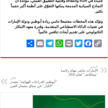
جديدة في الأداء والكفاءة وقابلية التطبيق العملي، مؤكدةً أن
النماذج السيادية المدمجة يمكنها التفوّق على أنظمة أكبر حجماً
بكثير.
وتؤكد هذه المحطات مجتمعةً تنامي ريادة أبوظبي ودولة الإمارات
في تقنيات الذكاء الاصطناعي المتقدمة، وقدرة معهد الابتكار
التكنولوجي على تقديم أبحاث تنافس عالمياً.
S
E
Te
W
P
T
F
C
h
m
le
h
ri
wi
ac
o
ar
ai
gr
at
nt
tt
eb
p
e
l
a
s
er
oo
y
السابق
الإمارات تباشر مهام رئاسة
m
A
k
Li
“مينافاتف” لعام 2026
التالي
p
n
“أبوظبي للدراجات الهوائية” يتصدر
“الكبار” في سباق مضمار العين
p
k