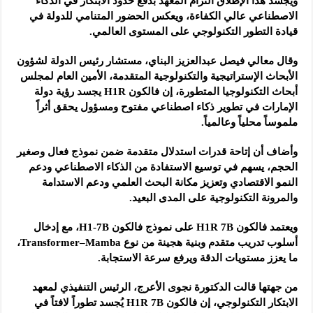
ويُجسد هذا الإطلاق التزام المعهد بدفع حدود الابتكار في الذكاء
الاصطناعي عالي الكفاءة، ويعكس الحضور المتنامي للدولة في
قيادة التطور التكنولوجي على المستوى العالمي.
وقال معالي فيصل عبدالعزيز البناي، مستشار رئيس الدولة لشؤون
الأبحاث الإستراتيجية والتكنولوجية المتقدمة، الأمين العام لمجلس
أبحاث التكنولوجيا المتطورة، إن فالكون H1R يجسد رؤية دولة
الإمارات في تطوير ذكاء اصطناعي مفتوح ومسؤول يحقق أثراً
ملموساً محلياً وعالمياً.
وأضاف أن إتاحة قدرات استدلال متقدمة ضمن نموذج فعال وصغير
الحجم، يسهم في توسيع الاستفادة من الذكاء الاصطناعي ودعم
النمو الاقتصادي وتعزيز مكانة البحث العلمي ودعم الاستدامة
والمرونة التكنولوجية على المدى البعيد.
ويعتمد فالكون H1R 7B على نموذج فالكون H1-7B، مع إدخال
أسلوب تدريب متقدم وبنية هجينة من نوع Transformer–Mamba،
ما يعزز مستويات الدقة ويرفع سرعة الاستجابة.
من جهتها قالت الدكتورة نجوى الأعرج، الرئيس التنفيذي لمعهد
الابتكار التكنولوجي، إن فالكون H1R 7B يُجسد تطوراً لافتاً في