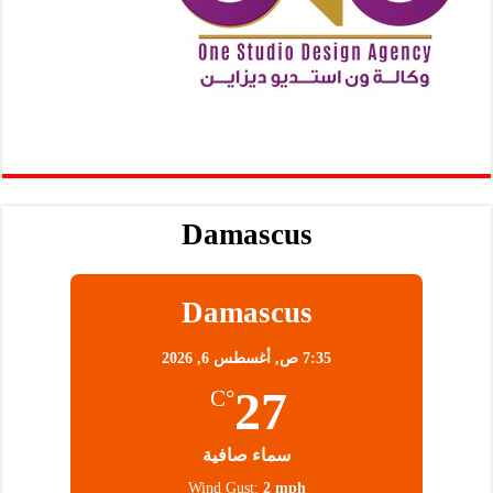
Damascus
Damascus
7:35 ص,
أغسطس 6, 2026
27
°C
سماء صافية
Wind Gust:
2 mph