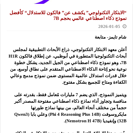
“الابتكار التكنولوجي” يكشف عن” فالكون للاستدلال“ كأفضل
نموذج ذكاء اصطناعي عالمي بحجم 7B
2026-01-05
شام تايمز- متابعة
أعلن معهد الابتكار التكنولوجي، ذراع الأبحاث التطبيقية لمجلس
أبحاث التكنولوجيا المتطورة في أبوظبي، عن إطلاق فالكون H1R
7B، وهو نموذج ذكاء اصطناعي من الجيل الجديد، يشكل خطوة
نوعية نحو إتاحة الذكاء الاصطناعي المتقدم على نطاق أوسع، من
خلال قدرات استدلال عالمية المستوى ضمن نموذج مدمج وعالي
الكفاءة ومتاح للجميع بشكل مفتوح.
ويتميز النموذج، الذي يضم 7 مليارات مُعامل فقط، بقدرته على
منافسة وتجاوز أداء نماذج ذكاء اصطناعي مفتوحة المصدر أكبر
حجماً من مختلف أنحاء العالم، من بينها نماذج طورتها
مايكروسوفت (Phi 4 Reasoning Plus 14B) وعلي بابا (Qwen3
32B) وإنفيديا (Nemotron H 47B).