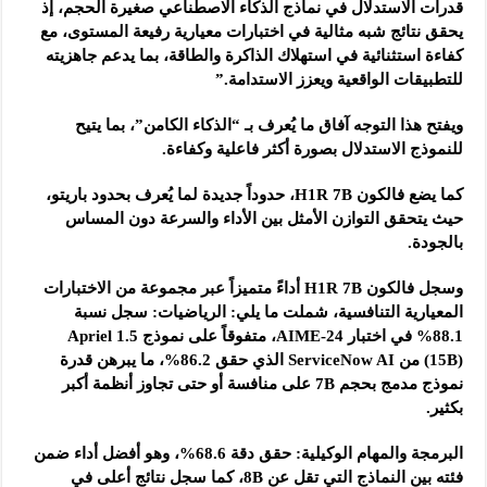
قدرات الاستدلال في نماذج الذكاء الاصطناعي صغيرة الحجم، إذ
يحقق نتائج شبه مثالية في اختبارات معيارية رفيعة المستوى، مع
كفاءة استثنائية في استهلاك الذاكرة والطاقة، بما يدعم جاهزيته
للتطبيقات الواقعية ويعزز الاستدامة.”
ويفتح هذا التوجه آفاق ما يُعرف بـ “الذكاء الكامن”، بما يتيح
للنموذج الاستدلال بصورة أكثر فاعلية وكفاءة.
كما يضع فالكون H1R 7B، حدوداً جديدة لما يُعرف بحدود باريتو،
حيث يتحقق التوازن الأمثل بين الأداء والسرعة دون المساس
بالجودة.
وسجل فالكون H1R 7B أداءً متميزاً عبر مجموعة من الاختبارات
المعيارية التنافسية، شملت ما يلي: الرياضيات: سجل نسبة
88.1% في اختبار AIME-24، متفوقاً على نموذج Apriel 1.5
(15B) من ServiceNow AI الذي حقق 86.2%، ما يبرهن قدرة
نموذج مدمج بحجم 7B على منافسة أو حتى تجاوز أنظمة أكبر
بكثير.
البرمجة والمهام الوكيلية: حقق دقة 68.6%، وهو أفضل أداء ضمن
فئته بين النماذج التي تقل عن 8B، كما سجل نتائج أعلى في