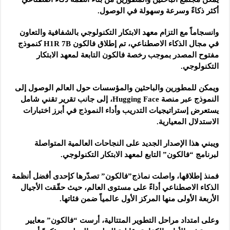
أكثر ذكاءً وسرعة وسهولة في الوصول.
وانسجاماً مع التزام معهد الابتكار التكنولوجي بالشفافية والتعاون
في مجال الذكاء الاصطناعي، تم إطلاق فالكون H1R 7B كنموذج
مفتوح المصدر بموجب رخصة فالكون التابعة لمعهد الابتكار
التكنولوجي.
ويمكن للمطورين والباحثين والمؤسسات حول العالم الوصول إلى
النموذج عبر منصة Hugging Face، إلى جانب تقرير تقني شامل
يستعرض إستراتيجيات التدريب وأداء النموذج في أبرز اختبارات
الاستدلال المعيارية.
ويبني هذا الإصدار الجديد على النجاحات العالمية المتواصلة
لبرنامج “فالكون” التابع لمعهد الابتكار التكنولوجي.
فمنذ إطلاقها، واصلت نماذج”فالكون” تصدّرها كإحدى أفضل أنظمة
الذكاء الاصطناعي أداءً على مستوى العالم، حيث حقّقت الأجيال
الأربعة الأولى منها المركز الأول عالمياً ضمن فئاتها.
وعلى امتداد مراحل التطوير المتتالية، أرست “فالكون” معايير