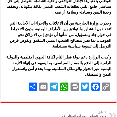
الوطني باعتبارها الإطار التوافقي والآلية الشاملة للتوصل إلى حل
سياسي جامع، يلبي تطلعات الشعب اليمني بكافة مكوناته، ويحفظ
وحدة اليمن وسيادته وسلامة أراضيه.
وحذرت وزارة الخارجية من أن الإعلانات والإجراءات الأحادية التي
تُتخذ دون التشاور والتوافق بين الأطراف اليمنية، ودون الانخراط
في حوار جاد ومسؤول، من شأنها أن تؤدي إلى الانزلاق نحو
الفوضى، بما يضر بمصالح الشعب اليمني الشقيق ويقوض فرص
التوصل إلى تسوية سياسية مستدامة.
وأكدت الوزارة دعم دولة قطر التام لكافة الجهود الإقليمية والدولية
الرامية إلى الدفع بالمسار السياسي، بما يسهم في إنهاء الأزمة
اليمنية عبر الحوار والوسائل السلمية، وبما يخدم أمن واستقرار
اليمن والمنطقة.
S
E
Te
W
P
T
F
C
h
m
le
h
ri
wi
ac
o
ar
ai
gr
at
nt
tt
eb
p
e
l
a
s
er
oo
y
السابق
قطر تتضامن مع أفغانستان في