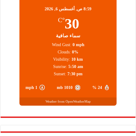
8:59 ص,
أغسطس 6, 2026
30
°C
سماء صافية
Wind Gust:
0 mph
Clouds:
0%
Visibility:
10 km
Sunrise:
5:50 am
Sunset:
7:30 pm
1 mph
1010 mb
24 %
Weather from OpenWeatherMap