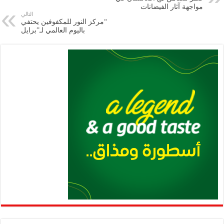
m
A
k
Li
مواجهة آثار الفيضانات
التالي
p
n
“مركز النور للمكفوفين يحتفي
باليوم العالمي لـ”برايل
p
k