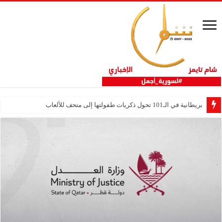
بريطانية في الـ101 تحول ذكريات طفولتها إلى متحف للألعاب