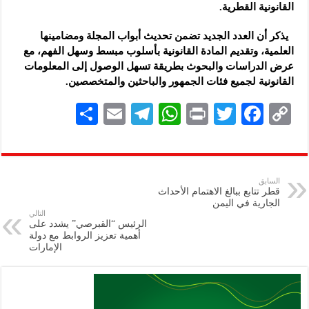
القانونية القطرية.
يذكر أن العدد الجديد تضمن تحديث أبواب المجلة ومضامينها
العلمية، وتقديم المادة القانونية بأسلوب مبسط وسهل الفهم، مع
عرض الدراسات والبحوث بطريقة تسهل الوصول إلى المعلومات
القانونية لجميع فئات الجمهور والباحثين والمتخصصين.
S
E
Te
W
P
T
F
C
h
m
le
h
ri
wi
ac
o
ar
ai
gr
at
nt
tt
eb
p
e
l
a
s
er
oo
y
السابق
قطر تتابع ببالغ الاهتمام الأحداث
m
A
k
Li
الجارية في اليمن
التالي
p
n
الرئيس “القبرصي” يشدد على
أهمية تعزيز الروابط مع دولة
p
k
الإمارات