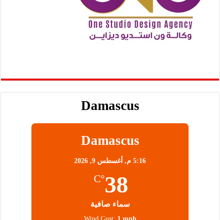
Damascus
Damascus
5:16 م,
أغسطس 9, 2026
38
°C
سماء صافية
Wind Gust:
1 mph