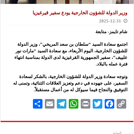
وزير الدولة للشؤون الخارجية يودع سفير قيرغيزيا
2025-12-31
شام تايمز- متابعة
اجتمع سعادة السيد “سلطان بن سعد المريخي”، وزير الدولة
للشؤون الخارجية، اليوم الأربعاء، مع سعادة السيد “مارات نور
علييف”، سفير الجمهورية القرغيزية لدى الدولة بمناسبة انتهاء
فترة عمله بالبلاد.
وتوجه سعادة وزير الدولة للشؤون الخارجية، بالشكر لسعادة
السفير، على جهوده في دعم وتعزيز العلاقات الثنائية، وتمنى له
التوفيق والنجاح فيما سيوكل له من أعمال مستقبلاً.
S
E
Te
W
P
T
F
C
h
m
le
h
ri
wi
ac
o
ar
ai
gr
at
nt
tt
eb
p
e
l
a
s
er
oo
y
السابق