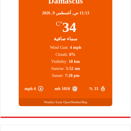
Damascus
11:13 ص,
أغسطس 9, 2026
34
°C
سماء صافية
Wind Gust:
4 mph
Clouds:
0%
Visibility:
10 km
Sunrise:
5:52 am
Sunset:
7:28 pm
6 mph
1010 mb
33 %
Weather from OpenWeatherMap