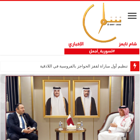
تنظيم أول مباراة لقفز الحواجز بالفروسية في اللاذقية