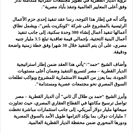
لرؤية الديار القطرية في تطوير مجتمعات عمرانية متكاملة تدار
وفق أعلى المعايير العالمية وتنفذ بأياد مصرية”.
وأكد أنه في إطار هذا التوجه، رسا عقد تنفيذ إحدى حزم الأعمال
الرئيسية بالمشروع على شركة “كونكريت بلس”، ويشمل نطاق
أعمالها تنفيذ أعمال إنشاء 300 وحدة سكنية، إلى جانب تنفيذ
أعمال البنية التحتية، بإجمالي قيمة تعاقدية تبلغ 3.5 مليار جنيه
مصري، على أن يتم التنفيذ خلال 30 شهرا وفق خطة زمنية واضحة
ودقيقة.
وأضاف الشيخ “حمد”:”يأتي هذا العقد ضمن إطار استراتيجية
الديار القطرية – مصر لتسريع التنفيذ وضمان أعلى مستويات
الجودة، بما يعزز من القيمة الاستثمارية للمشروع ويواكب تطلعات
السوق المصري نحو مجتمعات عصرية ومستدامة”.
وأبرز الشيخ “حمد بن طلال آل ثاني” أن الديار القطرية – مصر
تواصل ترسيخ مكانتها في القطاع العقاري المصري، حيث تجاوزت
مبيعاتها مليار دولار أمريكي، إلى جانب استثمارات مباشرة تخطت
7 مليارات دولار، بما يؤكد التزامها طويل الأمد بالسوق المصرية
ودورها المحوري ضمن محفظة الديار القطرية العالمية.