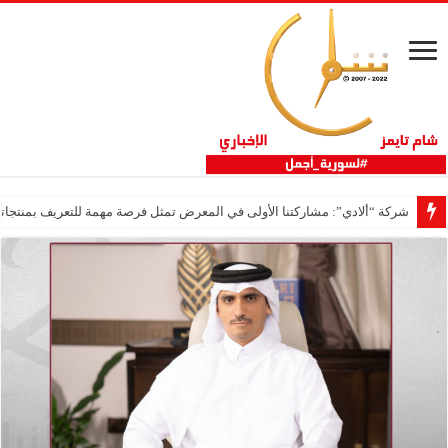
شركة “ألادي”: مشاركتنا الأولى في المعرض تمثل فرصة مهمة للتعريف بمنتجاتنا