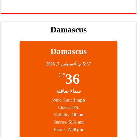
Damascus
Damascus
5:37 م,
أغسطس 7, 2026
36
°C
سماء صافية
Wind Gust:
3 mph
Clouds:
0%
Visibility:
10 km
Sunrise:
5:51 am
Sunset:
7:30 pm