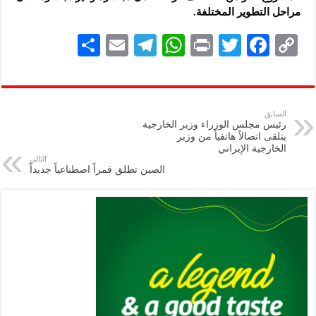
مراحل التطوير المختلفة.
S
E
Te
W
P
T
F
C
h
m
le
h
ri
wi
ac
o
ar
ai
gr
at
nt
tt
eb
p
e
l
a
s
er
oo
y
السابق
رئيس مجلس الوزراء وزير الخارجية
m
A
k
Li
يتلقى اتصالاً هاتفياً من وزير
الخارجية الإيراني
p
n
التالي
الصين تطلق قمراً اصطناعياً جديداً
p
k