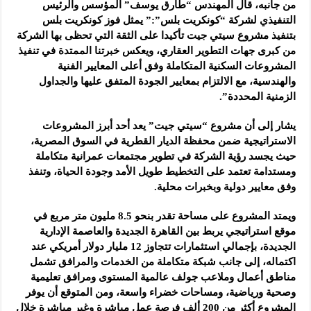
من جانبه، قال المهندس “طارق يوسف” المؤسس والرئيس
التنفيذي لشركة “كونكريت بلس”:” يمثل فوز كونكريت بلس
بتنفيذ مشروع سيتي جيت تأكيدا على الثقة التي تحظى بها الشركة
من كبرى جهات التطوير العقاري، ويعكس خبرتنا الممتدة في تنفيذ
المشروعات السكنية المتكاملة وفق أعلى المعايير الفنية
والهندسية، مع الالتزام بمعايير الجودة المتفق عليها والجداول
الزمنية المحددة”.
يشار إلى أن مشروع “سيتي جيت” يعد أحد أبرز المشروعات
الاستراتيجية ضمن محفظة الديار القطرية في السوق المصرية،
حيث يجسد رؤية الشركة في تطوير مجتمعات عمرانية متكاملة
ومستدامة تعتمد على التخطيط طويل الأمد وجودة الحياة، وتنفذ
وفق معايير دولية وبخبرات محلية.
ويمتد المشروع على مساحة تقدر بنحو 8.5 مليون متر مربع في
موقع استراتيجي يربط بين القاهرة الجديدة والعاصمة الإدارية
الجديدة، بإجمالي استثمارات تتجاوز 12 مليار دولار أمريكي عند
اكتماله، إلى جانب شبكة متكاملة من الخدمات والمرافق تشمل
مناطق أعمال وملاعب جولف عالمية المستوى ومرافق تعليمية
وصحية ورياضية، ومساحات خضراء واسعة، ومن المتوقع أن يوفر
المشروع أكثر من 200 ألف فرصة عمل مباشرة وغير مباشرة خلال