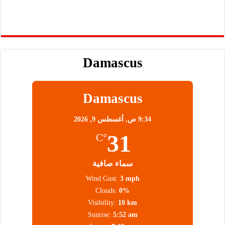
Damascus
Damascus
9:34 ص,
أغسطس 9, 2026
31
°C
سماء صافية
Wind Gust:
3 mph
Clouds:
0%
Visibility:
10 km
Sunrise:
5:52 am