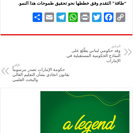
“طاقة” التقدم وفق خططها نحو تحقيق طموحات هذا النمو.
S
E
Te
W
P
T
F
C
h
m
le
h
ri
wi
ac
o
ar
ai
gr
at
nt
tt
eb
p
e
l
a
s
er
oo
y
السابق
وفد حكومي لبناني يطّلع على
m
A
k
Li
النماذج الحكومية المستقبلية في
الإمارات
p
n
التالي
حكومة الإمارات تصدر مرسوماً
p
k
بقانون اتحادي بشأن التعليم العالي
والبحث العلمي