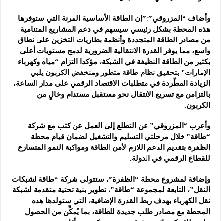
وأضاف “المزروقي”:”إن الطاقة الأساسية المرنة التي ستوفرها
هذه المحطة بشكل رئيسي سيسهم في دعم المشاريع المتنامية
من مصادر الطاقة المتجددة وأنظمة بطاريات التخزين على نطاق
واسع، مما يوفر القدرة الانتقالية الضرورية لدمج مستويات أعلى
بكثير من الطاقة النظيفة في الشبكة، مؤكدا التزام “مياه وكهرباء
الإمارات” بتحقيق نظام طاقة متطور ومنخفض الكربون يلبي
الزيادة المطّردة في متطلبات الاقتصاد الرقمي على مدار الساعة،
بالتزامن مع تسريع الانتقال نحو مستقبل مستدام وخالٍ من
الكربون.
وأعرب “المزروقي” عن التطلع إلى العمل عن كثب مع شركة
“طاقة” خلال مرحلتي التسليم والتشغيل لضمان قيام محطة
الظفرة بتقديم الدعم اللازم لأمن الطاقة ومواكبة النمو المتسارع
للقطاع الرقمي في الدولة.
وإضافة لمشروع محطة “الظفرة”، ستتولى شركة “طاقة لشبكات
النقل”، التابعة لمجموعة “طاقة”، تطوير بنية تحتية متقدمة لشبكة
نقل الكهرباء بهدف ربط القدرة الإضافية، التي ستولدها هذه
المحطة مع مصادر طلب جديدة للطاقة، بما يُمكِّن من الحصول