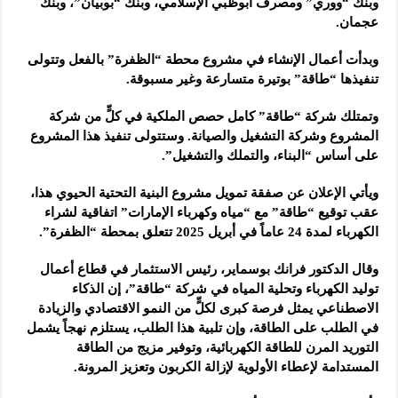
وبنك “ووري” ومصرف أبوظبي الإسلامي، وبنك “بوبيان”، وبنك
عجمان.
وبدأت أعمال الإنشاء في مشروع محطة “الظفرة” بالفعل وتتولى
تنفيذها “طاقة” بوتيرة متسارعة وغير مسبوقة.
وتمتلك شركة “طاقة” كامل حصص الملكية في كلٍّ من شركة
المشروع وشركة التشغيل والصيانة. وستتولى تنفيذ هذا المشروع
على أساس “البناء، والتملك والتشغيل”.
ويأتي الإعلان عن صفقة تمويل مشروع البنية التحتية الحيوي هذا،
عقب توقيع “طاقة” مع “مياه وكهرباء الإمارات” اتفاقية لشراء
الكهرباء لمدة 24 عاماً في أبريل 2025 تتعلق بمحطة “الظفرة”.
وقال الدكتور فرانك بوسماير، رئيس الاستثمار في قطاع أعمال
توليد الكهرباء وتحلية المياه في شركة “طاقة”، إن الذكاء
الاصطناعي يمثل فرصة كبرى لكلٍّ من النمو الاقتصادي والزيادة
في الطلب على الطاقة، وإن تلبية هذا الطلب، يستلزم نهجاً يشمل
التوريد المرن للطاقة الكهربائية، وتوفير مزيج من الطاقة
المستدامة لإعطاء الأولوية لإزالة الكربون وتعزيز المرونة.