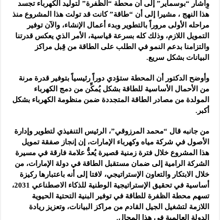
وِأشار “بوسماير” إلى أن محطة “الظفرة” لتوليد الكهرباء تجسد
هذا النهج ، مشيرا إلى أن “طاقة” كانت قد تولت هذا المشروع منذ
مراحله الأولى مروراً بالتطوير وبدء أعمال الإنشاء، والآن توفير
التمويل اللازم، وذلك كله بسرعة قياسية، الأمر الذي يعكس قدرتنا
والتزامنا بدعم النمو في الطلب على الطاقة من قِبل مراكز
البيانات بشكل سريع.
وأوضح الدكتور أن المحطة ستؤدي دوراً رئيسياً بتوفير قدرة مرنة
من الأحمال الأساسية للطاقة بشكل يُمكِّن من دمج الكهرباء
المولدة من مصادر الطاقة المتجددة ضمن منظومة الكهرباء بشكل
أكبر.
من جانبه قال “محمد المرزوقي”، الرئيس التنفيذي لتطوير وإدارة
الأصول في شركة مياه وكهرباء الإمارات، إن إنجاز صفقة تمويل
هذا المشروع خلال فترة زمنية قصيرة يُعدُّ علامة فارقة في مسيرة
الشركة الرامية إلى ضمان مستقبل الطاقة في دولة الإمارات، من
خلال الابتكار والتعاون الإستراتيجي، لافتا إلى أنه باعتبارها ركيزة
أساسية في تحقيق الإستراتيجية الوطنية للذكاء الاصطناعي 2031،
تسهم محطة الظفرة للطاقة في توفير البنية التحتية الحيوية
اللازمة لتشغيل الجيل القادم من مراكز البيانات، وتعزيز ريادة
الدولة العالمية في هذا المجال.