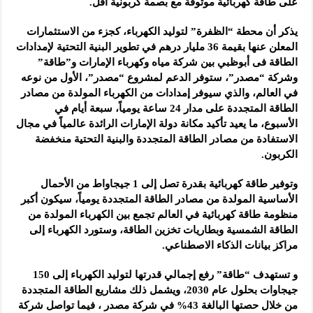
على طاقة كهربائية موثوقة مع بصمة كربونية أقل.
يذكر أن محطة “الظفرة” لتوليد الكهرباء، كجزء من الاستثمارات
المعلن عنها بقيمة 36 مليار درهم في تطوير البنية التحتية لإمدادات
الطاقة فى أبوظبي بين شركة مياه وكهرباء الإمارات و”طاقة”
وشركة “مصدر”، ستوفر الدعم لمشروع “مصدر”، الأول من نوعه
في العالم، والذي سيوفر إمدادات من الكهرباء المولدة من مصادر
الطاقة المتجددة على مدار 24 ساعة يومياً، سبعة أيام في
الأسبوع، ما يعيد تأكيد مكانة دولة الإمارات الرائدة عالمياً في مجال
الاستفادة من مصادر الطاقة المتجددة والبنية التحتية منخفضة
الكربون.
وتوفير طاقة كهربائية بقدرة تصل إلى 1 جيجاواط من الأحمال
الأساسية المولدة من مصادر الطاقة المتجددة يومياً، سيكون أكبر
منظومة طاقة كهربائية في العالم تجمع بين الكهرباء المولدة من
الطاقة الشمسية وبطاريات تخزين الطاقة، وستورد الكهرباء إلى
مراكز بيانات الذكاء الاصطناعي.
و تستهدف “طاقة” رفع إجمالي قدرتها لتوليد الكهرباء إلى 150
جيجاوات بحلول عام 2030، ويشمل ذلك مشاريع الطاقة المتجددة
من خلال حصتها البالغة 43% في شركة مصدر ، فيما تواصل شركة