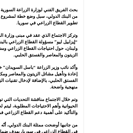
مجموعة “عمر الطيب ال
بحث الفريق الفني لوزارة الزراعة السورية 
موقع “نيوز بيردز”: مشا
من البنك الدولي، سبل وضع خطة لمشروع ت
شركة “قمم الجودة للمع
تطوير القطاع الزراعي في سوريا.
وتركز الاجتماع الذي عقد في مبنى وزارة ا
“إيزابيل ليو” مسؤولة القطاع الزراعي بالب
ولبنان، حول احتياجات القطاع الزراعي ومش
الزيتون والمعاصر والفستق الحلبي.
وأكد نائب وزير الزراعة “باسل السويدان” خ
إعادة وتأهيل مشاتل الزيتون والمعاصر ومكت
الفستق الحلبي، بالإضافة لإدخال تقنيات الز
منهجية واضحة.
وتم خلال الاجتماع مناقشة التحديات التي تو
الحيوانية وأهم الاحتياجات المطلوبة، ليتم
والتأكيد على أهمية دعم القطاع الزراعي ف
من جانبها أوضحت ممثلة البنك الدولي، أنّه 
في القطاع الزراعي في سوريا، بهدف ضمان ا