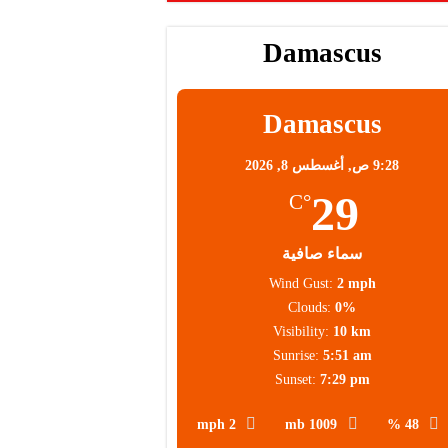
Damascus
Damascus
9:28 ص,
أغسطس 8, 2026
29
°C
سماء صافية
Wind Gust:
2 mph
Clouds:
0%
Visibility:
10 km
Sunrise:
5:51 am
Sunset:
7:29 pm
2 mph
1009 mb
48 %