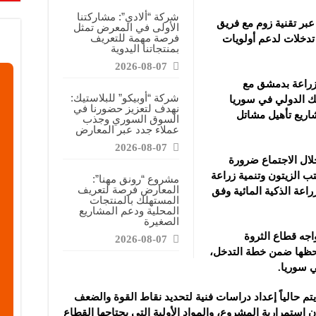
قابضة”: المعرض يشكل فرصة للقاء أصحاب الاختصاص وصناع القرار
شركة “ألادي”: مشاركتنا
عبر تقنية زوم مع فريق
الأولى في المعرض تمثل
ركتنا في المعرض تهدف إلى الترويج للموقع وتعزيز حضوره الإعلامي
فرصة مهمة للتعريف
دخلات لدعم أولويات
بمنتجاتنا اليدوية
دات الصناعية”: شاركنا بالمعرض لدعم مرحلة إعادة الإعمار في سوريا
2026-08-07
لزراعة بدمشق مع
شركة “أوبيكو” للبلاستيك:
نك الدولي في سوريا
نهدف لتعزيز حضورنا في
اريع تأهيل مشاتل
السوق السوري وجذب
عملاء جدد عبر المعارض
2026-08-07
لال الاجتماع ضرورة
ب الزيتون وتنمية زراعة
مشروع “رونق مهنا”:
المعارض فرصة لتعريف
راعة الذكية المائية وفق
المستهلك بالمنتجات
المحلية ودعم المشاريع
الصغيرة
اجه قطاع الثروة
2026-08-07
 لحظها ضمن خطة التدخل،
ي سوريا.
يتم حالياً إعداد دراسات فنية لتحديد نقاط القوة والضعف
ستمرارية المشروع، والمواد الأولية التي يحتاجها القطاع