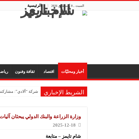
الرئيسية
السبت , 8 أغسطس 2026
أخبار ومحليّات
اقتصاد
ثقافة وفنون
رياض
الشريط الإخباري
شركة “ألادي”: مشاركتنا
شركة “أوبيكو” للبلاست
مشروع “رونق مهنا”: ال
وزارة الزراعة والبنك الدولي يبحثان آلي
معمل “أكسجين نبك”: ال
2025-12-18
شركة “ريبال”: شاركنا 
شام تايمز – متابعة