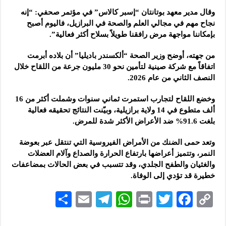
وقال مدير معهد بوتانتان “إسبر كالاس” في مؤتمر صحفي: “إنه
نجاح مهم في مجالي العلم والصحة في البرازيل، فاليوم أصبح
بإمكاننا مواجهة مرض رافقنا طويلاً بسلاح أكثر فعالية”.
من جهته، أوضح وزير الصحة “ألكسندر باديليا” أن بلاده أبرمت
اتفاقاً مع شركة صينية لتأمين نحو 30 مليون جرعة من اللقاح خلال
النصف الثاني من عام 2026.
وخضع اللقاح لتجارب استمرت ثماني سنوات وشملت أكثر من 16
ألف متطوع في 14 ولاية برازيلية، وبيّنت النتائج تحقيقه فعالية
بلغت 91.6% ضد الأعراض الأكثر شدة للمرض.
وتعد حمى الضنك من الأمراض الفيروسية التي تنتقل عبر بعوضة
النمر، وتتميز أعراضها بارتفاع الحرارة والصداع وآلام العضلات
والغثيان والطفح الجلدي، وقد تتسبب في بعض الحالات بمضاعفات
خطيرة قد تؤدي إلى الوفاة.
S
E
Te
W
P
T
F
C
h
m
le
h
ri
wi
ac
o