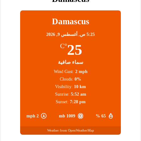
Damascus
5:25 ص,
أغسطس 9, 2026
25
°C
سماء صافية
Wind Gust:
2 mph
Clouds:
0%
Visibility:
10 km
Sunrise:
5:52 am
Sunset:
7:28 pm
2 mph
1009 mb
65 %
Weather from OpenWeatherMap