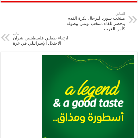
ar
ai
gr
at
nt
tt
eb
p
e
l
a
s
er
oo
y
السابق
منتخب سوريا للرجال بكرة القدم
m
A
k
Li
يتحضر للقاء منتخب تونس ببطولة
كأس العرب
p
n
التالي
ارتقاء طفلين فلسطينيين بنيران
p
k
الاحتلال الإسرائيلي في غزة