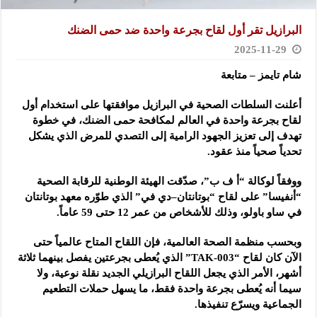
البرازيل تقر أول لقاح بجرعة واحدة ضد حمى الضنك
2025-11-29
شام تايمز – متابعة
أعلنت السلطات الصحية في البرازيل موافقتها على استخدام أول
لقاح بجرعة واحدة في العالم لمكافحة حمى الضنك، في خطوة
تهدف إلى تعزيز الجهود الرامية إلى التصدي للمرض الذي يشكل
تحدياً صحياً منذ عقود.
ووفقاً لوكالة “أ ف ب”، صدّقت الهيئة الوطنية للرقابة الصحية
“أنفيسا” على لقاح “بوتانتان–دي في” الذي طوّره معهد بوتانتان
في ساو باولو، وذلك للأشخاص من عمر 12 حتى 59 عاماً.
وبحسب منظمة الصحة العالمية، فإن اللقاح المتاح عالمياً حتى
الآن كان لقاح “TAK-003” الذي يُعطى بجرعتين يفصل بينهما ثلاثة
أشهر، الأمر الذي يجعل اللقاح البرازيلي الجديد نقلة نوعية، ولا
سيما أنه يُعطى بجرعة واحدة فقط، ما يسهل حملات التطعيم
الجماعية ويسرّع تنفيذها.